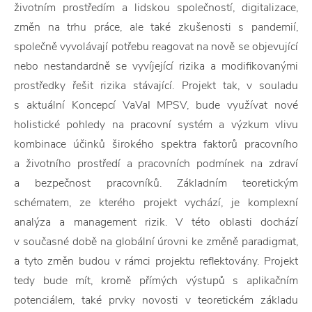
životním prostředím a lidskou společností, digitalizace,
změn na trhu práce, ale také zkušenosti s pandemií,
společně vyvolávají potřebu reagovat na nově se objevující
nebo nestandardně se vyvíjející rizika a modifikovanými
prostředky řešit rizika stávající. Projekt tak, v souladu
s aktuální Koncepcí VaVaI MPSV, bude využívat nové
holistické pohledy na pracovní systém a výzkum vlivu
kombinace účinků širokého spektra faktorů pracovního
a životního prostředí a pracovních podmínek na zdraví
a bezpečnost pracovníků. Základním teoretickým
schématem, ze kterého projekt vychází, je komplexní
analýza a management rizik. V této oblasti dochází
v současné době na globální úrovni ke změně paradigmat,
a tyto změn budou v rámci projektu reflektovány. Projekt
tedy bude mít, kromě přímých výstupů s aplikačním
potenciálem, také prvky novosti v teoretickém základu