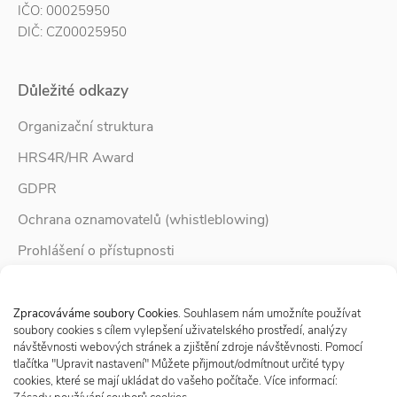
IČO: 00025950
DIČ: CZ00025950
Důležité odkazy
Organizační struktura
HRS4R/HR Award
GDPR
Ochrana oznamovatelů (whistleblowing)
Prohlášení o přístupnosti
Služby pro rodinu
Spravovat Souhlas s cookies
Zpravodaj Rodina
Zpracováváme soubory Cookies
. Souhlasem nám umožníte používat
soubory cookies s cílem vylepšení uživatelského prostředí, analýzy
návštěvnosti webových stránek a zjištění zdroje návštěvnosti. Pomocí
tlačítka "Upravit nastavení" Můžete přijmout/odmítnout určité typy
Sledujte nás
cookies, které se mají ukládat do vašeho počítače. Více informací: