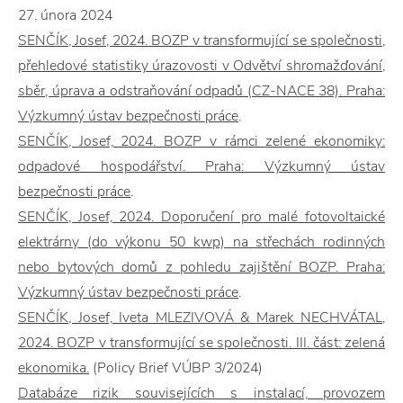
27. února 2024
SENČÍK, Josef, 2024. BOZP v transformující se společnosti,
přehledové statistiky úrazovosti v Odvětví shromažďování,
sběr, úprava a odstraňování odpadů (CZ-NACE 38). Praha:
Výzkumný ústav bezpečnosti práce
.
SENČÍK, Josef, 2024. BOZP v rámci zelené ekonomiky:
odpadové hospodářství. Praha: Výzkumný ústav
bezpečnosti práce
.
SENČÍK, Josef, 2024. Doporučení pro malé fotovoltaické
elektrárny (do výkonu 50 kwp) na střechách rodinných
nebo bytových domů z pohledu zajištění BOZP. Praha:
Výzkumný ústav bezpečnosti práce
.
SENČÍK, Josef, Iveta MLEZIVOVÁ & Marek NECHVÁTAL,
2024. BOZP v transformující se společnosti. III. část: zelená
ekonomika.
(Policy Brief VÚBP 3/2024)
Databáze rizik souvisejících s instalací, provozem