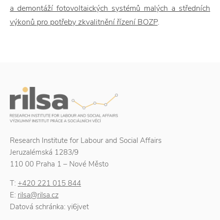
a demontáží fotovoltaických systémů malých a středních
výkonů pro potřeby zkvalitnění řízení BOZP
.
Research Institute for Labour and Social Affairs
Jeruzalémská 1283/9
110 00 Praha 1 – Nové Město
T:
+420 221 015 844
E:
rilsa@rilsa.cz
Datová schránka: yi6jvet