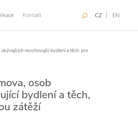
likace
Kontakt
CZ
EN
obývajících nevyhovující bydlení a těch, pro
omova, osob
jící bydlení a těch,
ou zátěží