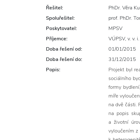
Řešitel:
PhDr. Věra Ku
Spoluřešitel:
prof. PhDr. To
Poskytovatel:
MPSV
Příjemce:
VÚPSV, v. v. i.
Doba řešení od:
01/01/2015
Doba řešení do:
31/12/2015
Popis:
Projekt byl r
sociálního byd
formy bydlení
míře vyloučen
na dvě části.
na popis skup
a životní úr
vyloučením z 
k heterogenit