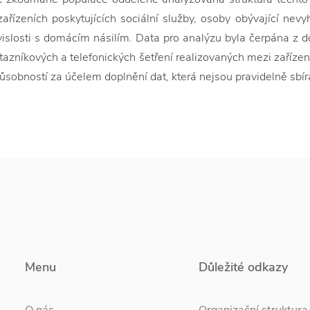
 zařízeních poskytujících sociální služby, osoby obývající nev
vislosti s domácím násilím. Data pro analýzu byla čerpána z 
tazníkových a telefonických šetření realizovaných mezi zařízen
ůsobností za účelem doplnění dat, která nejsou pravidelně sbír
Menu
Důležité odkazy
O nás
Organizační struktura