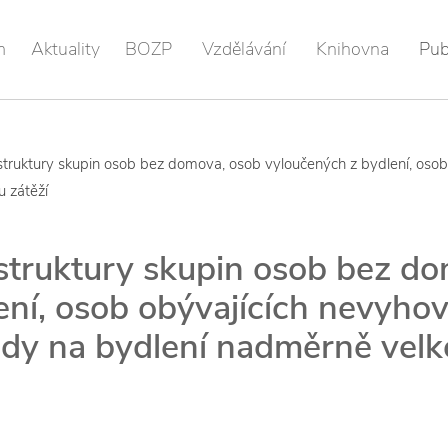
m
Aktuality
BOZP
Vzdělávání
Knihovna
Pub
 struktury skupin osob bez domova, osob vyloučených z bydlení, osob 
u zátěží
 struktury skupin osob bez d
ní, osob obývajících nevyhovu
ady na bydlení nadměrně velk