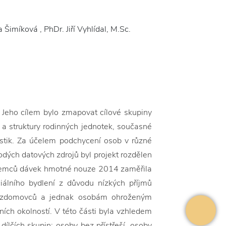
 Šimíková , PhDr. Jiří Vyhlídal, M.Sc.
í. Jeho cílem bylo zmapovat cílové skupiny
i a struktury rodinných jednotek, současné
istik. Za účelem podchycení osob v různé
odých datových zdrojů byl projekt rozdělen
říjemců dávek hmotné nouze 2014 zaměřila
ciálního bydlení z důvodu nízkých příjmů
 bezdomovců a jednak osobám ohroženým
ních okolností. V této části byla vzhledem
ílčích skupin: osoby bez přístřeší, osoby