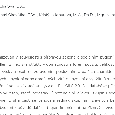
chařová, CSc.
máš Sirovátka, CSc. , Kristýna Janurová, M.A., Ph.D. , Mgr. Ivana
ealizován v souvislosti s přípravou zákona o sociálním bydlen
lení z hlediska struktury domácností a forem soužití, velikost
, výskytu osob se zdravotním postižením a dalších charakter
ých z bydlení nebo ohrožených ztrátou bydlení a využití různor
 První se na základě analýzy dat EU-SILC 2013 a databáze p
iny osob, které představují potenciální cílovou skupinu so
ovně. Druhá část se věnovala jednak skupinám zjevných
bydlení z důvodů dalších (nejen finančních) nepříznivých život
ě zkoumané populace odděleně analyzována struktura těchto d