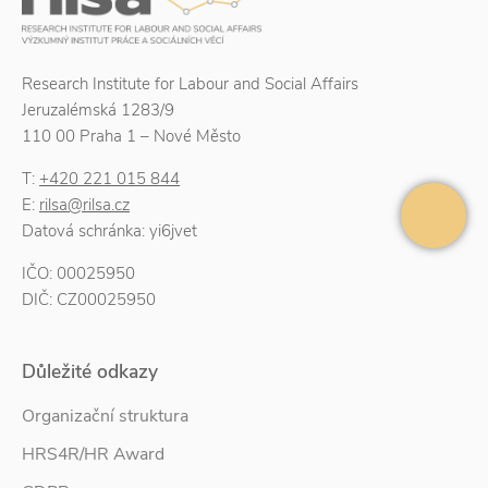
Research Institute for Labour and Social Affairs
Jeruzalémská 1283/9
110 00 Praha 1 – Nové Město
T:
+420 221 015 844
E:
rilsa@rilsa.cz
Datová schránka: yi6jvet
IČO: 00025950
DIČ: CZ00025950
Důležité odkazy
Organizační struktura
HRS4R/HR Award