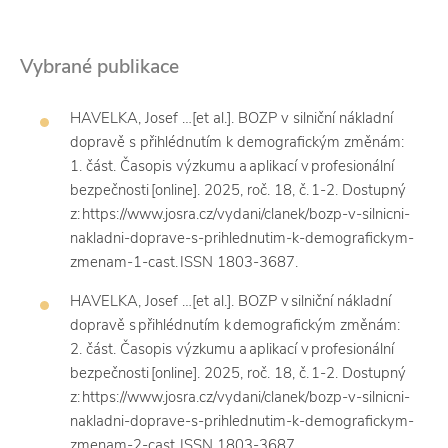
Vybrané publikace
HAVELKA, Josef …[et al.]. BOZP v silniční nákladní
dopravě s přihlédnutím k demografickým změnám:
1. část. Časopis výzkumu a aplikací v profesionální
bezpečnosti [online]. 2025, roč. 18, č. 1-2. Dostupný
z: https://www.josra.cz/vydani/clanek/bozp-v-silnicni-
nakladni-doprave-s-prihlednutim-k-demografickym-
zmenam-1-cast. ISSN 1803-3687.
HAVELKA, Josef …[et al.]. BOZP v silniční nákladní
dopravě s přihlédnutím k demografickým změnám:
2. část. Časopis výzkumu a aplikací v profesionální
bezpečnosti [online]. 2025, roč. 18, č. 1-2. Dostupný
z: https://www.josra.cz/vydani/clanek/bozp-v-silnicni-
nakladni-doprave-s-prihlednutim-k-demografickym-
zmenam-2-cast. ISSN 1803-3687.