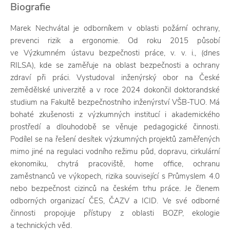
Biografie
Marek Nechvátal je odborníkem v oblasti požární ochrany,
prevenci rizik a ergonomie. Od roku 2015 působí
ve Výzkumném ústavu bezpečnosti práce, v. v. i., (dnes
RILSA), kde se zaměřuje na oblast bezpečnosti a ochrany
zdraví při práci. Vystudoval inženýrský obor na České
zemědělské univerzitě a v roce 2024 dokončil doktorandské
studium na Fakultě bezpečnostního inženýrství VŠB-TUO. Má
bohaté zkušenosti z výzkumných institucí i akademického
prostředí a dlouhodobě se věnuje pedagogické činnosti.
Podílel se na řešení desítek výzkumných projektů zaměřených
mimo jiné na regulaci vodního režimu půd, dopravu, cirkulární
ekonomiku, chytrá pracoviště, home office, ochranu
zaměstnanců ve výkopech, rizika související s Průmyslem 4.0
nebo bezpečnost cizinců na českém trhu práce. Je členem
odborných organizací ČES, ČAZV a ICID. Ve své odborné
činnosti propojuje přístupy z oblasti BOZP, ekologie
a technických věd.