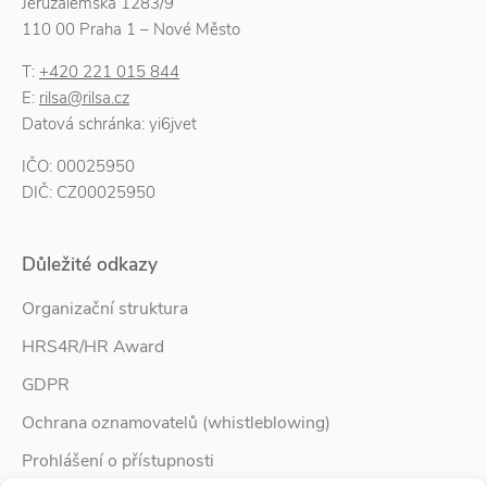
Jeruzalémská 1283/9
110 00 Praha 1 – Nové Město
T:
+420 221 015 844
E:
rilsa@rilsa.cz
Datová schránka: yi6jvet
IČO: 00025950
DIČ: CZ00025950
Důležité odkazy
Organizační struktura
HRS4R/HR Award
GDPR
Ochrana oznamovatelů (whistleblowing)
Prohlášení o přístupnosti