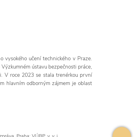
ho vysokého učení technického v Praze.
 ve Výzkumném ústavu bezpečnosti práce,
i. V roce 2023 se stala trenérkou první
ejím hlavním odborným zájmem je oblast
ráva. Praha: VÚBP, v. v. i.