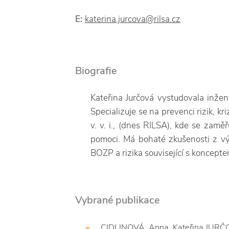
E:
katerina.jurcova@rilsa.cz
Biografie
Kateřina Jurčová vystudovala inže
Specializuje se na prevenci rizik, 
v. v. i., (dnes RILSA), kde se zamě
pomoci. Má bohaté zkušenosti z vý
BOZP a rizika související s koncept
Vybrané publikace
CIDLINOVÁ, Anna, Kateřina JURČOVÁ 