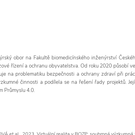
nýrský obor na Fakultě biomedicínského inženýrství České
krizové řízení a ochranu obyvatelstva. Od roku 2020 působí
řuje na problematiku bezpečnosti a ochrany zdraví při prác
zkumné činnosti a podílela se na řešení řady projektů. J
em Průmyslu 4.0.
et al., 2023. Virtuální realita v BOZP: souhrnná výzkumná zp