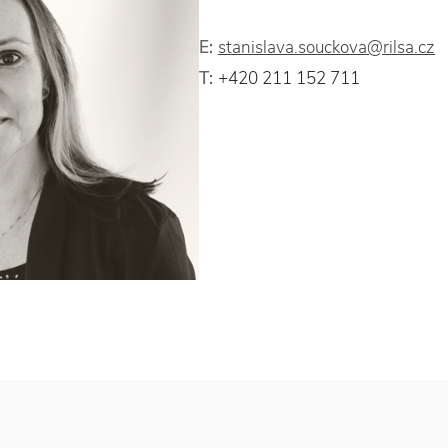
E:
stanislava.souckova@rilsa.cz
T:
+420 211 152 711