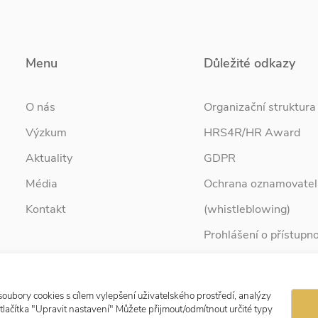
Menu
Důležité odkazy
O nás
Organizační struktura
Výzkum
HRS4R/HR Award
Aktuality
GDPR
Média
Ochrana oznamovatel
Kontakt
(whistleblowing)
Prohlášení o přístupno
Služby pro rodinu
Zpravodaj Rodina
ubory cookies s cílem vylepšení uživatelského prostředí, analýzy
tlačítka "Upravit nastavení" Můžete přijmout/odmítnout určité typy