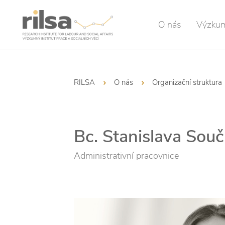
O nás
Výzku
RILSA
O nás
Organizační struktura
Bc. Stanislava Sou
Administrativní pracovnice