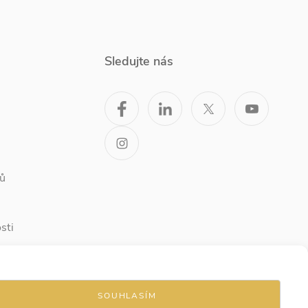
Sledujte nás
ů
sti
SOUHLASÍM