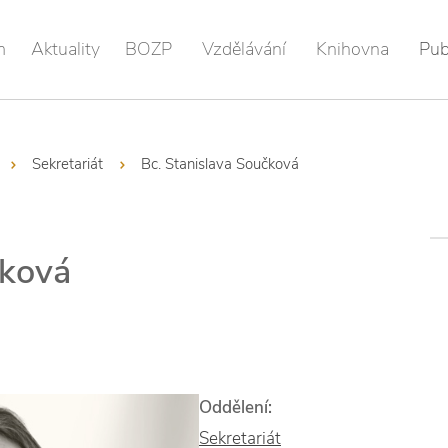
m
Aktuality
BOZP
Vzdělávání
Knihovna
Pub
Sekretariát
Bc. Stanislava Součková
čková
Oddělení:
Sekretariát