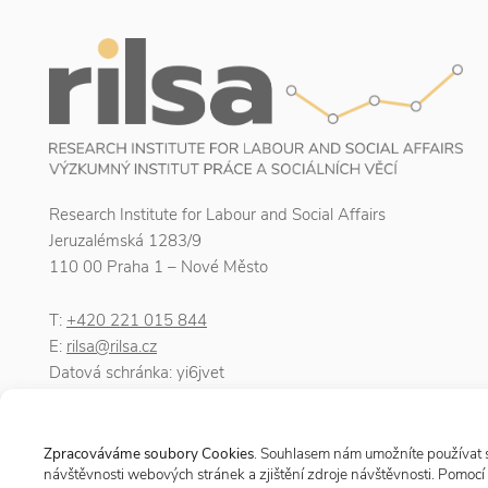
Research Institute for Labour and Social Affairs
Jeruzalémská 1283/9
110 00 Praha 1 – Nové Město
T:
+420 221 015 844
E:
rilsa@rilsa.cz
Datová schránka: yi6jvet
IČO: 00025950
DIČ: CZ00025950
Zpracováváme soubory Cookies
. Souhlasem nám umožníte používat so
návštěvnosti webových stránek a zjištění zdroje návštěvnosti. Pomocí 