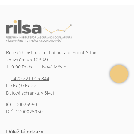
Research Institute for Labour and Social Affairs
Jeruzalémská 1283/9
110 00 Praha 1 – Nové Město
T:
+420 221 015 844
E:
rilsa@rilsa.cz
Datová schránka: yi6jvet
IČO: 00025950
DIČ: CZ00025950
Důležité odkazy