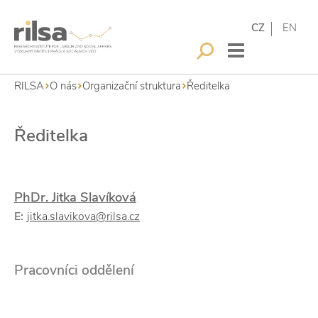
CZ
EN
RILSA
O nás
Organizační struktura
Ředitelka
Ředitelka
PhDr. Jitka Slavíková
E:
jitka.slavikova@rilsa.cz
Pracovníci oddělení