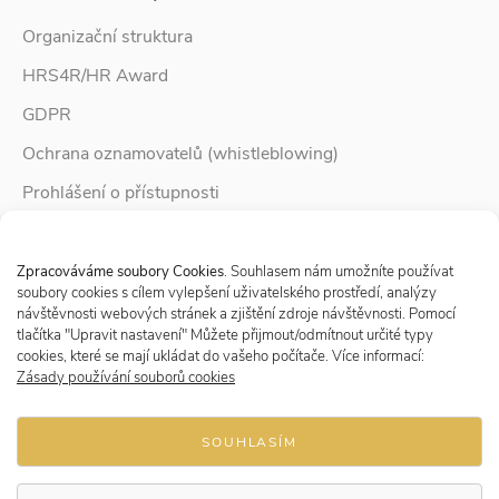
Organizační struktura
HRS4R/HR Award
GDPR
Ochrana oznamovatelů (whistleblowing)
Prohlášení o přístupnosti
Služby pro rodinu
Spravovat Souhlas s cookies
Zpravodaj Rodina
Zpracováváme soubory Cookies
. Souhlasem nám umožníte používat
soubory cookies s cílem vylepšení uživatelského prostředí, analýzy
návštěvnosti webových stránek a zjištění zdroje návštěvnosti. Pomocí
tlačítka "Upravit nastavení" Můžete přijmout/odmítnout určité typy
Sledujte nás
cookies, které se mají ukládat do vašeho počítače. Více informací:
Zásady používání souborů cookies
SOUHLASÍM