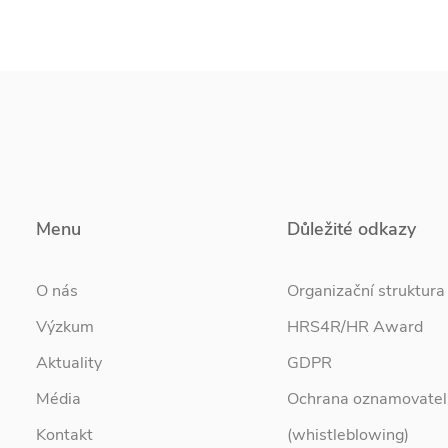
Menu
Důležité odkazy
O nás
Organizační struktura
Výzkum
HRS4R/HR Award
Aktuality
GDPR
Média
Ochrana oznamovatel
Kontakt
(whistleblowing)