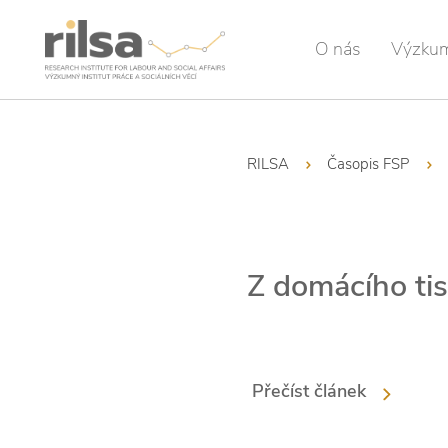
O nás
Výzku
RILSA
Časopis FSP
Z domácího ti
Přečíst článek