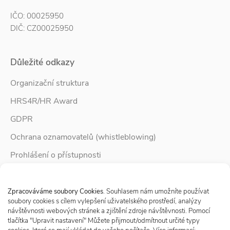
IČO: 00025950
DIČ: CZ00025950
Důležité odkazy
Organizační struktura
HRS4R/HR Award
GDPR
Ochrana oznamovatelů (whistleblowing)
Prohlášení o přístupnosti
Služby pro rodinu
Spravovat Souhlas s cookies
Zpravodaj Rodina
Zpracováváme soubory Cookies
. Souhlasem nám umožníte používat
soubory cookies s cílem vylepšení uživatelského prostředí, analýzy
návštěvnosti webových stránek a zjištění zdroje návštěvnosti. Pomocí
tlačítka "Upravit nastavení" Můžete přijmout/odmítnout určité typy
Sledujte nás