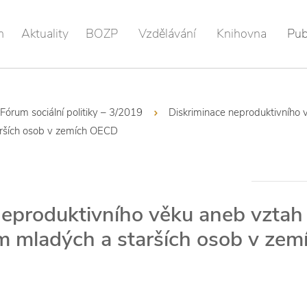
m
Aktuality
BOZP
Vzdělávání
Knihovna
Pub
Fórum sociální politiky – 3/2019
Diskriminace neproduktivního 
rších osob v zemích OECD
neproduktivního věku aneb vztah
 mladých a starších osob v ze