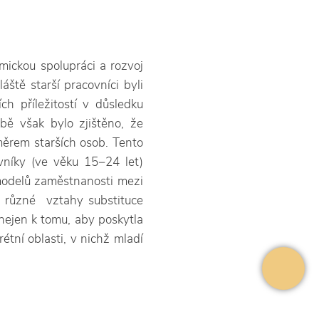
mickou spolupráci a rozvoj
ště starší pracovníci byli
ích příležitostí v důsledku
bě však bylo zjištěno, že
měrem starších osob. Tento
níky (ve věku 15−24 let)
modelů zaměstnanosti mezi
 různé vztahy substituce
nejen k tomu, aby poskytla
étní oblasti, v nichž mladí