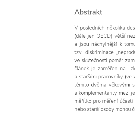
Abstrakt
V posledních několika des
(dále jen OECD) větší nez
a jsou náchylnější k tomu,
tzv. diskriminace „nepro
ve skutečnosti poměr zamě
článek je zaměřen na zk
a staršími pracovníky (v
těmito dvěma věkovými s
a komplementarity mezi je
měřítko pro měření účasti 
nebo starší osoby mohou če