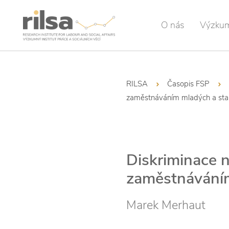
O nás
Výzku
RILSA
Časopis FSP
zaměstnáváním mladých a sta
Diskriminace 
zaměstnáváním
Marek Merhaut