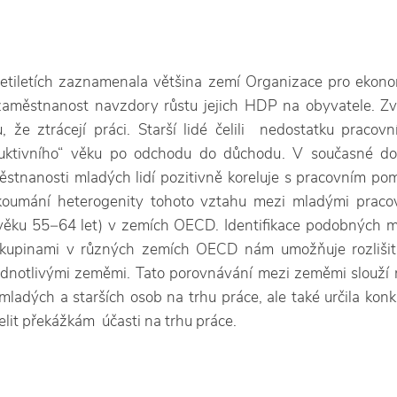
etiletích zaznamenala většina zemí Organizace pro ekono
aměstnanost navzdory růstu jejich HDP na obyvatele. Zvlá
 že ztrácejí práci. Starší lidé čelili nedostatku pracovn
duktivního“ věku po odchodu do důchodu. V současné do
stnanosti mladých lidí pozitivně koreluje s pracovním po
oumání heterogenity tohoto vztahu mezi mladými pracov
e věku 55−64 let) v zemích OECD. Identifikace podobných 
kupinami v různých zemích OECD nám umožňuje rozlišit
dnotlivými zeměmi. Tato porovnávání mezi zeměmi slouží 
mladých a starších osob na trhu práce, ale také určila konkr
lit překážkám účasti na trhu práce.