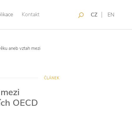
likace
Kontakt
CZ
EN
věku aneb vztah mezi
ČLÁNEK
 mezi
mích OECD