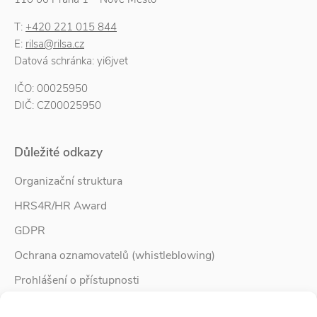
T:
+420 221 015 844
E:
rilsa@rilsa.cz
Datová schránka: yi6jvet
IČO: 00025950
DIČ: CZ00025950
Důležité odkazy
Organizační struktura
HRS4R/HR Award
GDPR
Ochrana oznamovatelů (whistleblowing)
Prohlášení o přístupnosti
Služby pro rodinu
Spravovat Souhlas s cookies