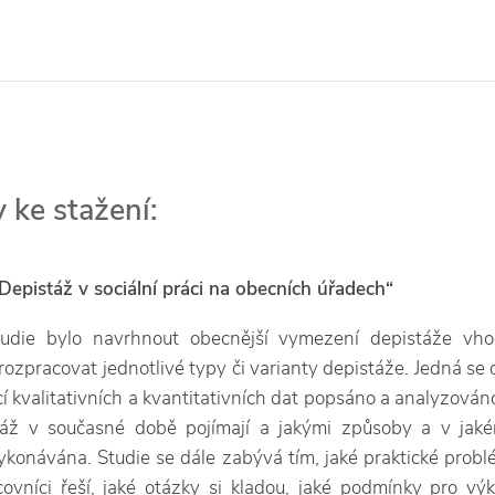
 ke stažení:
Depistáž v sociální práci na obecních úřadech“
tudie bylo navrhnout obecnější vymezení depistáže vhod
rozpracovat jednotlivé typy či varianty depistáže. Jedná se
cí kvalitativních a kvantitativních dat popsáno a analyzováno
táž v současné době pojímají a jakými způsoby a v jaké
konávána. Studie se dále zabývá tím, jaké praktické prob
covníci řeší, jaké otázky si kladou, jaké podmínky pro vý