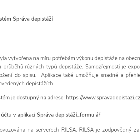
stém Správa depistáží
byla vytvořena na míru potřebám výkonu depistáže na obec
 průběhů různých typů depistáže. Samozřejmostí je exp
žení do spisu. Aplikace také umožňuje snadné a přehle
rovedených depistážích.
tém je dostupný na adrese:
https://www.spravadepistazi.cz
 účtu v aplikaci Správa depistáží_formulář
rovozována na serverech RILSA. RILSA je zodpovědný za