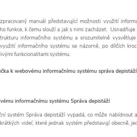
zpracovaný manuál představující možnosti využití infor
eho funkce, k čemu slouží a jak s nimi zacházet. Usnadňuje
trukturu informačního systému a srozumitelně vysvětluje 
 využití informačního systému se názorně, po dílčích kro
livými funkcionalitami systému.
ručka k webovému informačnímu systému správa depistáží
ovému informačnímu systému Správa depistáží
ční systém Správa depistáží vypadá, co může nabídnout a 
 krátkých videí, které jednak systém představují obecně, je