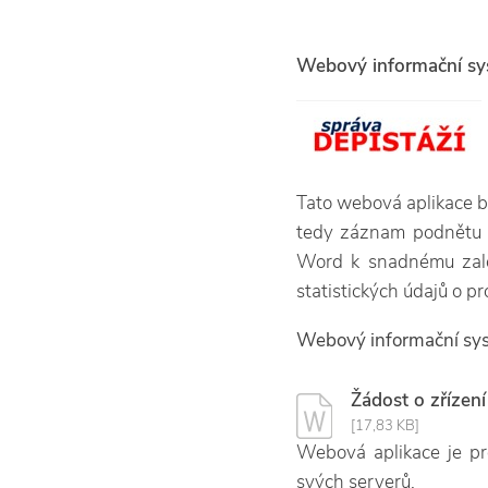
Webový informační sy
Tato webová aplikace 
tedy záznam podnětu i
Word k snadnému zalo
statistických údajů o p
Webový informační sys
Žádost o zřízení
[17,83 KB]
Webová aplikace je p
svých serverů.