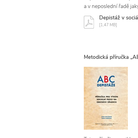
a v neposlední řadě jak
Depistáž v sociá
[1,47 MB]
Metodická příručka
„AB