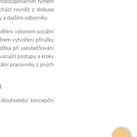
tidisciplinárním týmem
ychází rovněž z diskuse
 a dalšími odborníky.
pověřeni výkonem sociální
rem vytvoření příručky
dítka při uskutečňování
vazující postupy a kroky
ální pracovníky z jiných
ě
.
a dlouhodobý koncepční