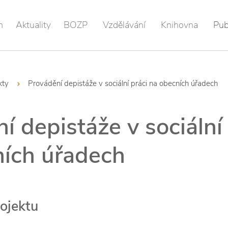
m
Aktuality
BOZP
Vzdělávání
Knihovna
Pub
kty
Provádění depistáže v sociální práci na obecních úřadech
í depistáže v sociální
ních úřadech
ojektu