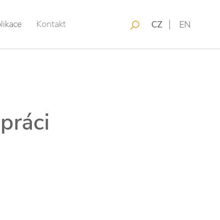
likace
Kontakt
CZ
EN
 práci