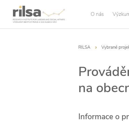
O nás
Výzku
RILSA
Vybrané proje
Prováděn
na obec
Informace o pr