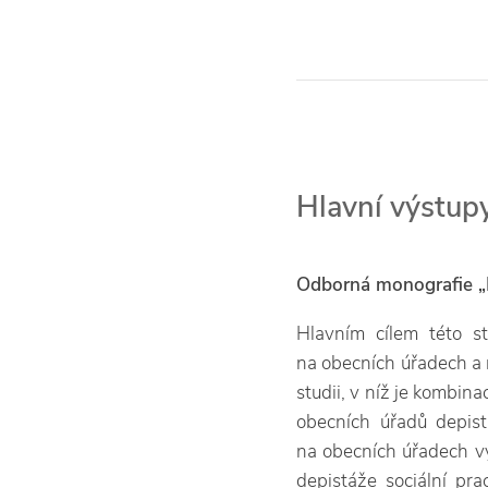
Hlavní výstupy
Odborná monografie „
Hlavním cílem této s
na obecních úřadech a 
studii, v níž je kombina
obecních úřadů depis
na obecních úřadech vy
depistáže sociální pra