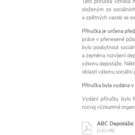
Tato příručka vznikla 
složeným ze sociálních
a zpětných vazeb se so
Příručka je určena př
práce v přenesené půso
bylo poskytnout sociál
a zejména rozvíjení dep
výkonu depistáže. Někte
oblastí výkonu sociální 
Příručka byla vydána v 
Vydání příručky bylo 
rozvoj výzkumné organ
ABC Depistáže: 
[3,52 MB]