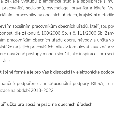
na základě výstupů z empirické studie a spolupráce s mul
 pracovníků, sociologů, psychologa, právníka a lékaře. V
ciálními pracovníky na obecních úřadech, krajskými metodiky
edevším sociálním pracovníkům obecních úřadů
, kteří jsou 
bnosti dle zákonů č. 108/2006 Sb. a č. 111/2006 Sb. Zámě
ním pracovníkům obecních úřadu oporu, návody a určitá vo
istáže na jejich pracovištích, nikoliv formulovat závazné a s
ré navržené postupy mohou sloužit jako inspirace i pro soci
práce.
tištěné formě a je pro Vás k dispozici i v elektronické podob
finančně podpořeno z institucionální podpory RILSA, n
izace na období 2018–2022.
příručka pro sociální práci na obecních úřadech