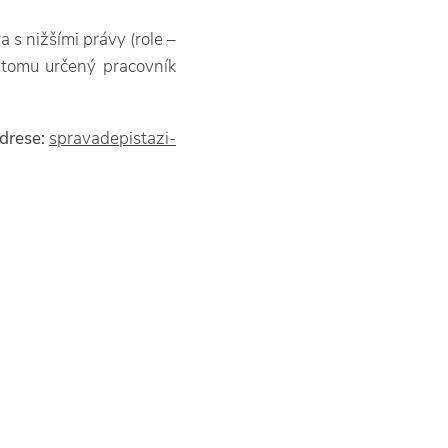
 s nižšími právy (role –
 k tomu určený pracovník
drese:
spravadepistazi-