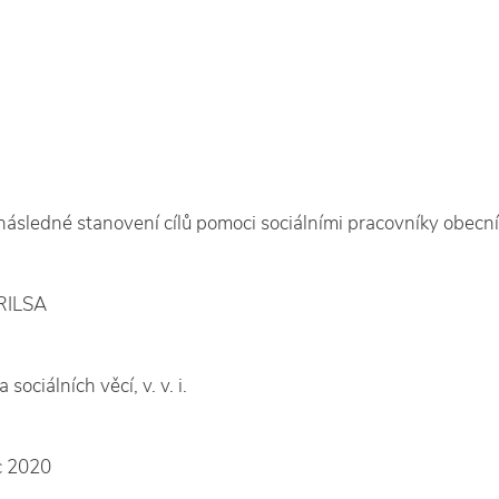
následné stanovení cílů pomoci sociálními pracovníky obec
 RILSA
ociálních věcí, v. v. i.
c 2020