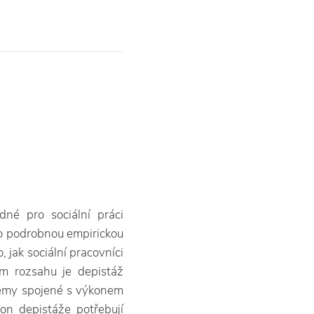
né pro sociální práci
 o podrobnou empirickou
, jak sociální pracovníci
m rozsahu je depistáž
lémy spojené s výkonem
kon depistáže potřebují