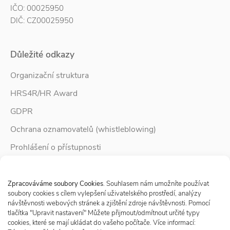
IČO: 00025950
DIČ: CZ00025950
Důležité odkazy
Organizační struktura
HRS4R/HR Award
GDPR
Ochrana oznamovatelů (whistleblowing)
Prohlášení o přístupnosti
Služby pro rodinu
Spravovat Souhlas s cookies
Zpravodaj Rodina
Zpracováváme soubory Cookies
. Souhlasem nám umožníte používat
soubory cookies s cílem vylepšení uživatelského prostředí, analýzy
návštěvnosti webových stránek a zjištění zdroje návštěvnosti. Pomocí
tlačítka "Upravit nastavení" Můžete přijmout/odmítnout určité typy
Sledujte nás
cookies, které se mají ukládat do vašeho počítače. Více informací: