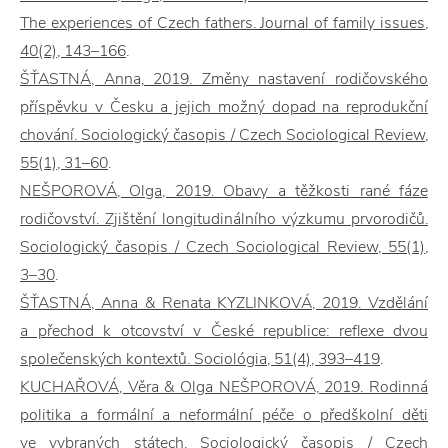
The experiences of Czech fathers. Journal of family issues,
40(2), 143–166
.
ŠŤASTNÁ, Anna, 2019. Změny nastavení rodičovského
příspěvku v Česku a jejich možný dopad na reprodukční
chování. Sociologický časopis / Czech Sociological Review,
55(1), 31–60
.
NEŠPOROVÁ, Olga, 2019. Obavy a těžkosti rané fáze
rodičovství. Zjištění longitudinálního výzkumu prvorodičů.
Sociologický časopis / Czech Sociological Review, 55(1),
3–30
.
ŠŤASTNÁ, Anna & Renata KYZLINKOVÁ, 2019. Vzdělání
a přechod k otcovství v České republice: reflexe dvou
společenských kontextů. Sociológia, 51(4), 393–419
.
KUCHAŘOVÁ, Věra & Olga NEŠPOROVÁ, 2019. Rodinná
politika a formální a neformální péče o předškolní děti
ve vybraných státech. Sociologický časopis / Czech