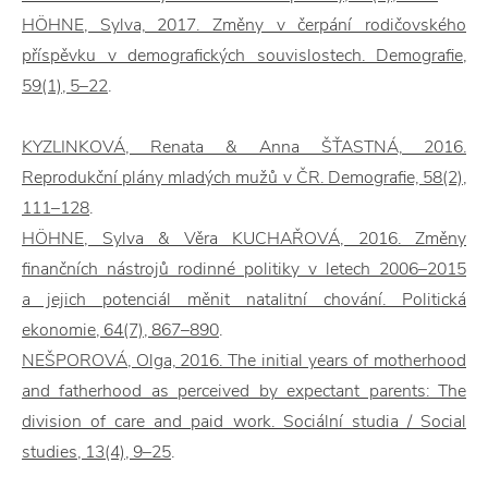
HÖHNE, Sylva, 2017. Změny v čerpání rodičovského
příspěvku v demografických souvislostech. Demografie,
59(1), 5–22
.
KYZLINKOVÁ, Renata & Anna ŠŤASTNÁ, 2016.
Reprodukční plány mladých mužů v ČR. Demografie, 58(2),
111–128
.
HÖHNE, Sylva & Věra KUCHAŘOVÁ, 2016. Změny
finančních nástrojů rodinné politiky v letech 2006–2015
a jejich potenciál měnit natalitní chování. Politická
ekonomie, 64(7), 867–890
.
NEŠPOROVÁ, Olga, 2016. The initial years of motherhood
and fatherhood as perceived by expectant parents: The
division of care and paid work. Sociální studia / Social
studies, 13(4), 9–25
.