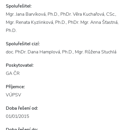
Spoluřešitel:
Mgr. Jana Barvíková, Ph.D., PhDr. Věra Kuchařová, CSc.,
Mgr. Renata Kyzlinková, Ph.D., PhDr. Mgr. Anna Šťastná,
Ph.D.
Spoluřešitel cizí:
doc. PhDr. Dana Hamplová, Ph.D., Mgr. Růžena Stuchlá
Poskytovatel:
GA ČR
Příjemce:
VÚPSV
Doba řešení od:
01/01/2015
Doba řešení do: