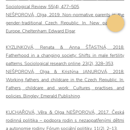
Sociological Review, 55(4), 477–505
.
NEŠPOROVÁ, Olga, 2019. Non-normative parents in the
gender-traditional Czech Republic. In. New parents in
Europe. Cheltenham: Edward Elgar
.
KYZLINKOVÁ, Renata & Anna ŠŤASTNÁ, 2018.
Fatherhood in a changing society: Shifts in male fertility
patterns. Sociological research online, 23(2), 328–353
.
NEŠPOROVÁ, Olga & Kristýna JANUROVÁ, 2018.
Working fathers and childcare in the Czech Republic. In.
Fathers, childcare and work: Cultures, practises and
policies. Bingley: Emerald Publishing
.
KUCHAŘOVÁ, Věra & Olga NEŠPOROVÁ, 2017. Česká
rodinná politika – podpora rodin s nezaopatřenými dětmi
a autonomie rodiny. Fórum sociální politiky, 11(2), 2–13
.