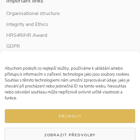
Important links
Organisational structure
Integrity and Ethics
HRS4R/HR Award
GDPR
Whistleblower protection
Spravovat Souhlas s cookies
Accessibility Statement
Abychom poskytli co nejlepší služby, používáme k ukládání a/nebo
přístupu k informacím o zařízení, technologie jako jsou soubory cookies.
Souhlas s těmito technologiemi nám umožní zpracovávat údaje, jako je
chování při procházení nebo jedinečná ID na tomto webu. Nesouhlas
Follow us
nebo odvolání souhlasu může nepříznivě ovlivnit určité vlastnosti a
funkce.
PŘÍJMOUT
ZOBRAZIT PŘEDVOLBY
© 2026 Research Institute for Labour and Social Affairs