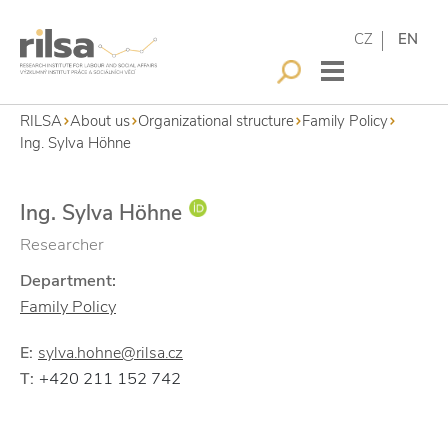
CZ
EN
RILSA
About us
Organizational structure
Family Policy
Ing. Sylva Höhne
Ing. Sylva Höhne
Researcher
Department:
Family Policy
E:
sylva.hohne@rilsa.cz
+420 211 152 742
T: