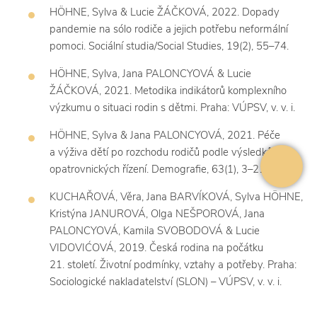
HÖHNE, Sylva & Lucie ŽÁČKOVÁ, 2022. Dopady
pandemie na sólo rodiče a jejich potřebu neformální
pomoci. Sociální studia/Social Studies, 19(2), 55–74.
HÖHNE, Sylva, Jana PALONCYOVÁ & Lucie
ŽÁČKOVÁ, 2021. Metodika indikátorů komplexního
výzkumu o situaci rodin s dětmi. Praha: VÚPSV, v. v. i.
HÖHNE, Sylva & Jana PALONCYOVÁ, 2021. Péče
a výživa dětí po rozchodu rodičů podle výsledků
opatrovnických řízení. Demografie, 63(1), 3–21.
KUCHAŘOVÁ, Věra, Jana BARVÍKOVÁ, Sylva HÖHNE,
Kristýna JANUROVÁ, Olga NEŠPOROVÁ, Jana
PALONCYOVÁ, Kamila SVOBODOVÁ & Lucie
VIDOVIĆOVÁ, 2019. Česká rodina na počátku
21. století. Životní podmínky, vztahy a potřeby. Praha:
Sociologické nakladatelství (SLON) – VÚPSV, v. v. i.