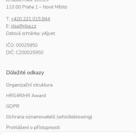
110 00 Praha 1 – Nové Město
T:
+420 221 015 844
E:
rilsa@rilsa.cz
Datová schránka: yi6jvet
IČO: 00025950
DIČ: CZ00025950
Důležité odkazy
Organizační struktura
HRS4R/HR Award
GDPR
Ochrana oznamovatelů (whistleblowing)
Prohlášení o přístupnosti