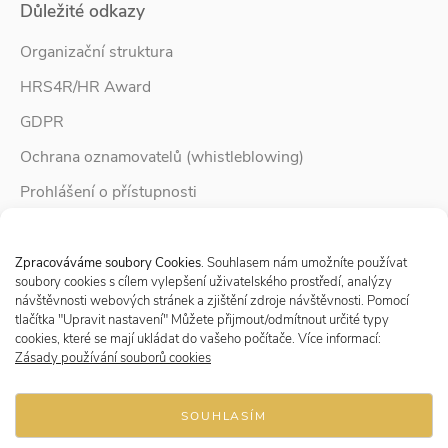
Důležité odkazy
Organizační struktura
HRS4R/HR Award
GDPR
Ochrana oznamovatelů (whistleblowing)
Prohlášení o přístupnosti
Služby pro rodinu
Spravovat Souhlas s cookies
Zpravodaj Rodina
Zpracováváme soubory Cookies
. Souhlasem nám umožníte používat
soubory cookies s cílem vylepšení uživatelského prostředí, analýzy
návštěvnosti webových stránek a zjištění zdroje návštěvnosti. Pomocí
tlačítka "Upravit nastavení" Můžete přijmout/odmítnout určité typy
Sledujte nás
cookies, které se mají ukládat do vašeho počítače. Více informací:
Zásady používání souborů cookies
SOUHLASÍM