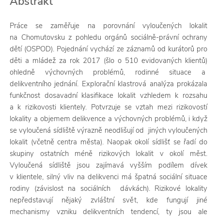
Abstrakt
Práce se zaměřuje na porovnání vyloučených lokalit
na Chomutovsku z pohledu orgánů sociálně-právní ochrany
dětí (OSPOD). Pojednání vychází ze záznamů od kurátorů pro
děti a mládež za rok 2017 (šlo o 510 evidovaných klientů)
ohledně výchovných problémů, rodinné situace a
delikventního jednání. Explorační klastrová analýza prokázala
funkčnost dosavadní klasifikace lokalit vzhledem k rozsahu
a k rizikovosti klientely. Potvrzuje se vztah mezi rizikovostí
lokality a objemem delikvence a výchovných problémů, i když
se vyloučená sídliště výrazně neodlišují od jiných vyloučených
lokalit (včetně centra města). Naopak okolí sídlišť se řadí do
skupiny ostatních méně rizikových lokalit v okolí měst.
Vyloučená sídliště jsou zajímavá vyšším podílem dívek
v klientele, silný vliv na delikvenci má špatná sociální situace
rodiny (závislost na sociálních dávkách). Rizikové lokality
nepředstavují nějaký zvláštní svět, kde fungují jiné
mechanismy vzniku delikventních tendencí, ty jsou ale