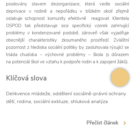
posilovány stavem dezorganizace, která vedle sociální
deprivace v rodině a nepořádku v blízkém okolí zřejmě
oslabuje schopnost komunity efektivně reagovat. Klientela
OSPOD tak představuje sice specifický vzorek zahrnující
problémy v kondenzované podobě, zároveň však vyjadřuje
obecnější charakteristiky zkoumaného prostředí. Zvláštní
pozornost z hlediska sociální politiky by zasluhovala rýsující se
triáda chudoba − výchovné problémy − škola (s důrazem
na potenciál škol ve vztahu k podpoře rodin a k zapojení žáků).
Klíčová slova
Delikvence mládeže, oddělení sociálně-právní ochrany
dětí, rodina, sociální exkluze, shluková analýza
Přečíst článek