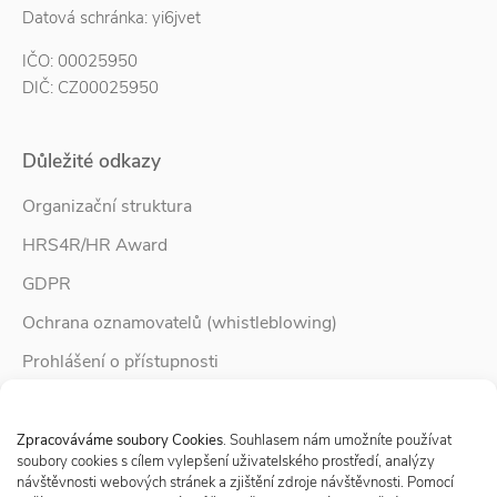
Datová schránka: yi6jvet
IČO: 00025950
DIČ: CZ00025950
Důležité odkazy
Organizační struktura
HRS4R/HR Award
GDPR
Ochrana oznamovatelů (whistleblowing)
Prohlášení o přístupnosti
Služby pro rodinu
Spravovat Souhlas s cookies
Zpravodaj Rodina
Zpracováváme soubory Cookies
. Souhlasem nám umožníte používat
soubory cookies s cílem vylepšení uživatelského prostředí, analýzy
návštěvnosti webových stránek a zjištění zdroje návštěvnosti. Pomocí