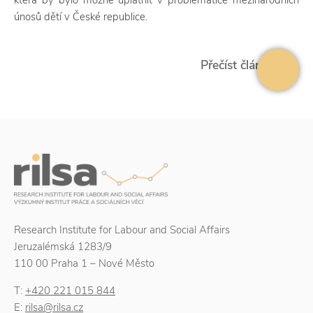
která by bylo možné uplatnit v problematice mezinárodních
únosů dětí v České republice.
Přečíst článek
Research Institute for Labour and Social Affairs
Jeruzalémská 1283/9
110 00 Praha 1 – Nové Město
T:
+420 221 015 844
E:
rilsa@rilsa.cz