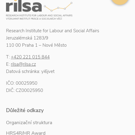
Research Institute for Labour and Social Affairs
Jeruzalémská 1283/9
110 00 Praha 1 – Nové Město
T:
+420 221 015 844
E:
rilsa@rilsa.cz
Datová schránka: yi6jvet
IČO: 00025950
DIČ: CZ00025950
Důležité odkazy
Organizační struktura
HRS4R/HR Award