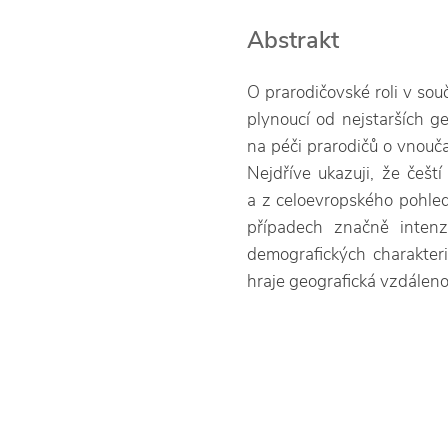
Abstrakt
O prarodičovské roli v sou
plynoucí od nejstarších ge
na péči prarodičů o vnoučat
Nejdříve ukazuji, že češt
a z celoevropského pohled
případech značně intenzi
demografických charakteri
hraje geografická vzdálenos