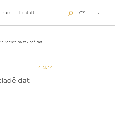
likace
Kontakt
CZ
EN
: evidence na základě dat
ČLÁNEK
kladě dat