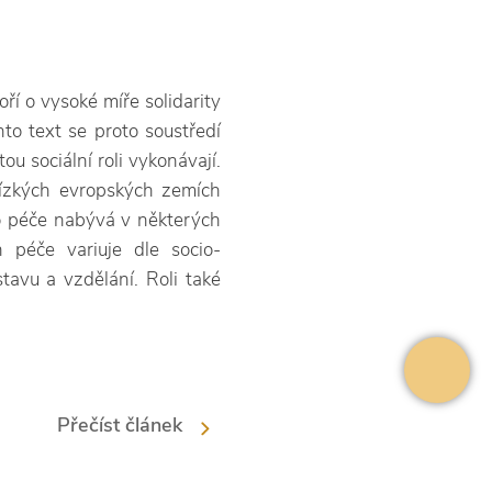
ří o vysoké míře solidarity
nto text se proto soustředí
ou sociální roli vykonávají.
blízkých evropských zemích
to péče nabývá v některých
h péče variuje dle socio-
tavu a vzdělání. Roli také
Přečíst článek