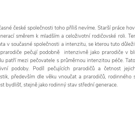
časné české společnosti toho příliš nevíme. Starší práce hovo
nerací směrem k mladším a celoživotní rodičovské roli. Te
a v současné společnosti a intenzitu, se kterou tuto důležit
í prarodiče pečují podobně intenzivně jako prarodiče v 
u patří mezi pečovatele s průměrnou intenzitou péče. Ta
vní podoby. Podíl pečujících prarodičů a četnost jejic
stik, především dle věku vnoučat a prarodičů, rodinného s
t bydlišť, stejně jako rodinný stav střední generace.