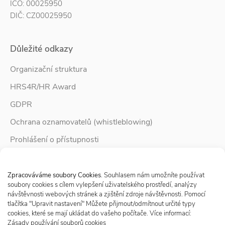
IČO: 00025950
DIČ: CZ00025950
Důležité odkazy
Organizační struktura
HRS4R/HR Award
GDPR
Ochrana oznamovatelů (whistleblowing)
Prohlášení o přístupnosti
Služby pro rodinu
Spravovat Souhlas s cookies
Zpravodaj Rodina
Zpracováváme soubory Cookies
. Souhlasem nám umožníte používat
soubory cookies s cílem vylepšení uživatelského prostředí, analýzy
návštěvnosti webových stránek a zjištění zdroje návštěvnosti. Pomocí
tlačítka "Upravit nastavení" Můžete přijmout/odmítnout určité typy
Sledujte nás
cookies, které se mají ukládat do vašeho počítače. Více informací:
Zásady používání souborů cookies