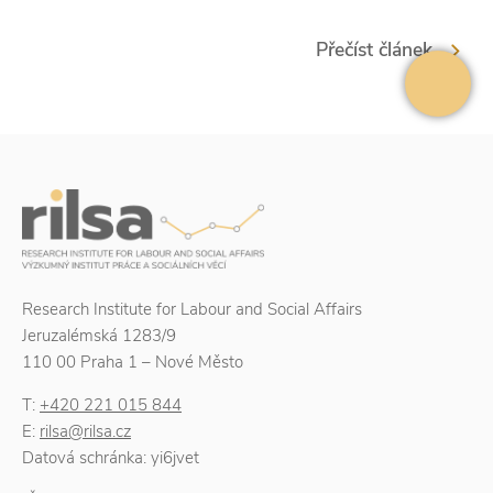
Přečíst článek
Research Institute for Labour and Social Affairs
Jeruzalémská 1283/9
110 00 Praha 1 – Nové Město
T:
+420 221 015 844
E:
rilsa@rilsa.cz
Datová schránka: yi6jvet