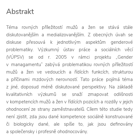
Abstrakt
Téma rovných příležitostí mužů a žen se stává stále
diskutovanějším a medializovanějším. Z obecných úvah se
diskuse přesouvá k jednotlivým aspektům genderové
problematiky. Výzkumný ústav práce a sociálních věcí
(VÚPSV) se od r. 2005 v rámci projektu „Gender
v managamentu“ zabývá problematikou rovných příležitostí
mužů a žen ve vedoucích a řídících funkcích, strukturou
a příčinami mzdových nerovností. Tato práce pojímá téma
z jiné, doposud méně diskutované perspektivy. Na základě
kvalitativních výzkumů se snaží zmapovat odlišnosti
v kompetencích mužů a žen v řídících pozicích a rozdíly v jejich
ohodnocení ze strany zaměstnavatelů. Cílem této studie tedy
není zjistit, zda jsou dané kompetence sociálně konstruované
či biologicky dané, ale spíše to, jak jsou definovány
a společensky i profesně ohodnocovány.