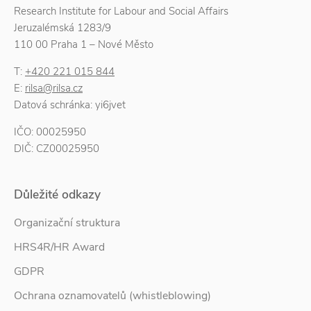
Research Institute for Labour and Social Affairs
Jeruzalémská 1283/9
110 00 Praha 1 – Nové Město
T:
+420 221 015 844
E:
rilsa@rilsa.cz
Datová schránka: yi6jvet
IČO: 00025950
DIČ: CZ00025950
Důležité odkazy
Organizační struktura
HRS4R/HR Award
GDPR
Ochrana oznamovatelů (whistleblowing)