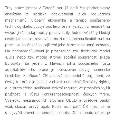
Trhy práce (nejen) v Evropě jsou již delší čas podrobovány
analýzám z hlediska adekvátnosti jejich regulačních
mechanismů. Globální ekonomika a tempo současného
technologického vývoje podílející se na rychlých změnách trhu
vyžadují růst adaptability pracovní síly. Jednotlivé státy hledají
cesty, jak nastolit rovnováhu mezi dostatečnou flexibilitou trhu
práce za současného zajištění jeho široce dostupné ochrany.
Na nadnárodní úrovni je prosazován tzv. flexicurity model
(EU)1 nebo tzv. model stromu sociální soudržnosti (Rada
Evropy)2. Za jeden z hlavních pilířů současného růstu
adaptability trhů práce je považován rozvoj numerické
flexibility. V případě ČR zaznívá dlouhodobě argument, že
český trh práce je (nejen) v oblasti numerické flexibility rigidní,
a je proto třeba uvolňovat striktní regulaci ve prospěch vyšší
pružnosti a růstu konkurenceschopnosti českých firem.
Výsledky mezinárodních srovnání OECD a Světové banky
však ukazují pravý opak. Podle nich patří ČR mezi země
s nejvyšší úrovní numerické flexibility. Cílem tohoto článku je