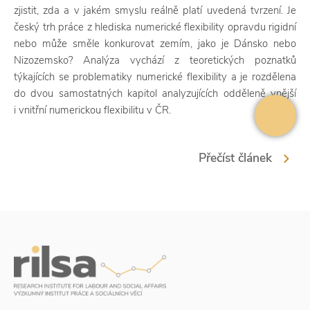
zjistit, zda a v jakém smyslu reálně platí uvedená tvrzení. Je
český trh práce z hlediska numerické flexibility opravdu rigidní
nebo může směle konkurovat zemím, jako je Dánsko nebo
Nizozemsko? Analýza vychází z teoretických poznatků
týkajících se problematiky numerické flexibility a je rozdělena
do dvou samostatných kapitol analyzujících odděleně vnější
i vnitřní numerickou flexibilitu v ČR.
Přečíst článek