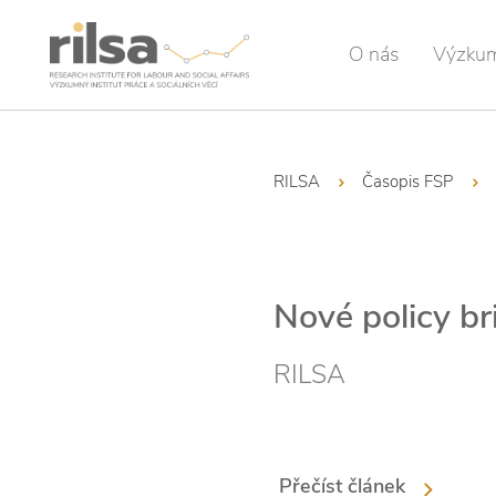
O nás
Výzku
RILSA
Časopis FSP
Nové policy b
RILSA
Přečíst článek