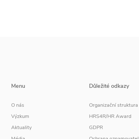
Menu
Důležité odkazy
O nás
Organizační struktura
Výzkum
HRS4R/HR Award
Aktuality
GDPR
Média
Ochrana oznamovatel