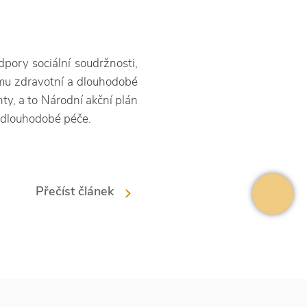
pory sociální soudržnosti,
mu zdravotní a dlouhodobé
ty, a to Národní akční plán
a dlouhodobé péče.
Přečíst článek