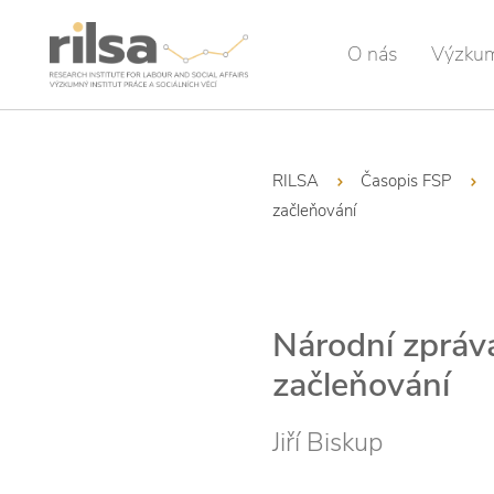
O nás
Výzku
RILSA
Časopis FSP
začleňování
Národní zpráva
začleňování
Jiří Biskup