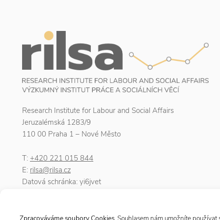
Research Institute for Labour and Social Affairs
Jeruzalémská 1283/9
110 00 Praha 1 – Nové Město
T:
+420 221 015 844
E:
rilsa@rilsa.cz
Datová schránka: yi6jvet
IČO: 00025950
DIČ: CZ00025950
Zpracováváme soubory Cookies
. Souhlasem nám umožníte používat so