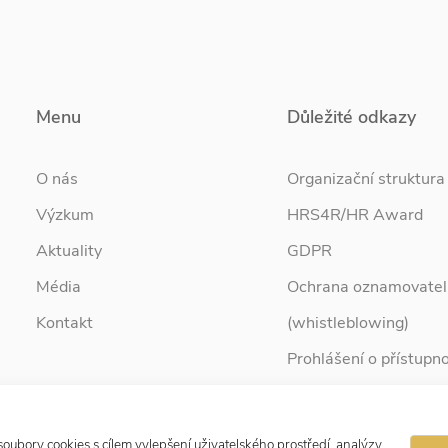
Menu
Důležité odkazy
O nás
Organizační struktura
Výzkum
HRS4R/HR Award
Aktuality
GDPR
Média
Ochrana oznamovatel
Kontakt
(whistleblowing)
Prohlášení o přístupno
Služby pro rodinu
Zpravodaj Rodina
ubory cookies s cílem vylepšení uživatelského prostředí, analýzy