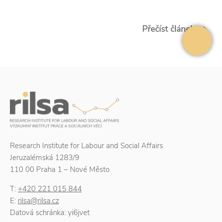
Přečíst článek
Research Institute for Labour and Social Affairs
Jeruzalémská 1283/9
110 00 Praha 1 – Nové Město
T:
+420 221 015 844
E:
rilsa@rilsa.cz
Datová schránka: yi6jvet