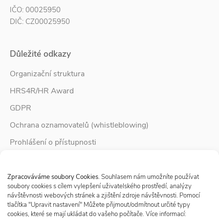
IČO: 00025950
DIČ: CZ00025950
Důležité odkazy
Organizační struktura
HRS4R/HR Award
GDPR
Ochrana oznamovatelů (whistleblowing)
Prohlášení o přístupnosti
Služby pro rodinu
Spravovat Souhlas s cookies
Zpravodaj Rodina
Zpracováváme soubory Cookies
. Souhlasem nám umožníte používat
soubory cookies s cílem vylepšení uživatelského prostředí, analýzy
návštěvnosti webových stránek a zjištění zdroje návštěvnosti. Pomocí
tlačítka "Upravit nastavení" Můžete přijmout/odmítnout určité typy
Sledujte nás
cookies, které se mají ukládat do vašeho počítače. Více informací: