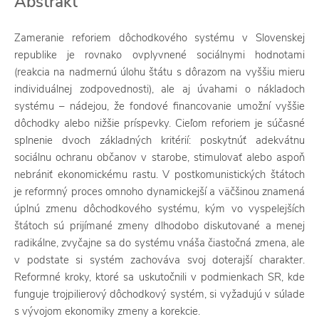
Abstrakt
Zameranie reforiem dôchodkového systému v Slovenskej
republike je rovnako ovplyvnené sociálnymi hodnotami
(reakcia na nadmernú úlohu štátu s dôrazom na vyššiu mieru
individuálnej zodpovednosti), ale aj úvahami o nákladoch
systému – nádejou, že fondové financovanie umožní vyššie
dôchodky alebo nižšie príspevky. Cieľom reforiem je súčasné
splnenie dvoch základných kritérií: poskytnúť adekvátnu
sociálnu ochranu občanov v starobe, stimulovať alebo aspoň
nebrániť ekonomickému rastu. V postkomunistických štátoch
je reformný proces omnoho dynamickejší a väčšinou znamená
úplnú zmenu dôchodkového systému, kým vo vyspelejších
štátoch sú prijímané zmeny dlhodobo diskutované a menej
radikálne, zvyčajne sa do systému vnáša čiastočná zmena, ale
v podstate si systém zachováva svoj doterajší charakter.
Reformné kroky, ktoré sa uskutočnili v podmienkach SR, kde
funguje trojpilierový dôchodkový systém, si vyžadujú v súlade
s vývojom ekonomiky zmeny a korekcie.