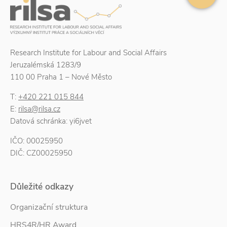
Research Institute for Labour and Social Affairs
Jeruzalémská 1283/9
110 00 Praha 1 – Nové Město
T:
+420 221 015 844
E:
rilsa@rilsa.cz
Datová schránka: yi6jvet
IČO: 00025950
DIČ: CZ00025950
Důležité odkazy
Organizační struktura
HRS4R/HR Award