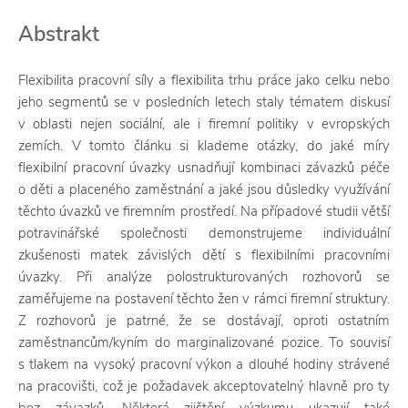
Abstrakt
Flexibilita pracovní síly a flexibilita trhu práce jako celku nebo
jeho segmentů se v posledních letech staly tématem diskusí
v oblasti nejen sociální, ale i firemní politiky v evropských
zemích. V tomto článku si klademe otázky, do jaké míry
flexibilní pracovní úvazky usnadňují kombinaci závazků péče
o děti a placeného zaměstnání a jaké jsou důsledky využívání
těchto úvazků ve firemním prostředí. Na případové studii větší
potravinářské společnosti demonstrujeme individuální
zkušenosti matek závislých dětí s flexibilními pracovními
úvazky. Při analýze polostrukturovaných rozhovorů se
zaměřujeme na postavení těchto žen v rámci firemní struktury.
Z rozhovorů je patrné, že se dostávají, oproti ostatním
zaměstnancům/kyním do marginalizované pozice. To souvisí
s tlakem na vysoký pracovní výkon a dlouhé hodiny strávené
na pracovišti, což je požadavek akceptovatelný hlavně pro ty