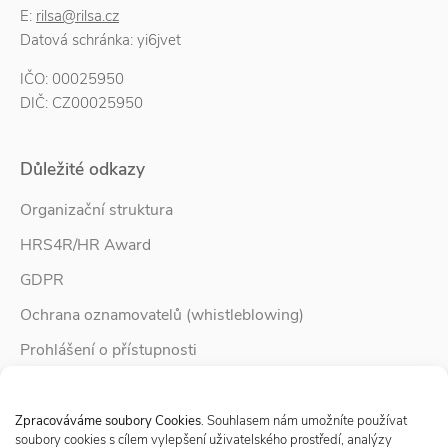
E:
rilsa@rilsa.cz
Datová schránka: yi6jvet
IČO: 00025950
DIČ: CZ00025950
Důležité odkazy
Organizační struktura
HRS4R/HR Award
GDPR
Ochrana oznamovatelů (whistleblowing)
Prohlášení o přístupnosti
Služby pro rodinu
Spravovat Souhlas s cookies
Zpravodaj Rodina
Zpracováváme soubory Cookies
. Souhlasem nám umožníte používat
soubory cookies s cílem vylepšení uživatelského prostředí, analýzy