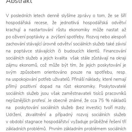
Abstrakt
V posledních letech denně slyšíme zprávy o tom, že se šíří
hospodářská recese, že jednotlivá hospodářská odvětví
krachují a nastartování růstu ekonomiky může nastat až
po oživení poptávky a zvýšení spotřeby. Rozvoj nebo alespoň
zachování stávající úrovně odvětví sociálních služeb také závisí
na poptávce stávajících či budoucích klientů. Financování
sociálních služeb a jejich kvalita však stále zůstávají na okraji
zájmu ekonomů, což může být tím, že jejich poskytování je
svým způsobem orientováno pouze na spotřebu, resp.
na uspokojování potřeb uživatelů. Přináší náklady, které nemají
přímý pozitivní dopad na růst ekonomiky. Poskytovatelé
sociálních služeb jsou však zaměstnavateli tisíců pracovníků
nejrůznějších profesí. Je obecně známé, že cca 75 % nákladů
na poskytování sociálních služeb (bez investic) tvoří mzdy.
Udržení, zkvalitnění a případný rozvoj sociálních služeb
v období stagnace hospodářství vyžaduje průběžné řešení tří
základních problémů. Prvním základním problémem sociálních