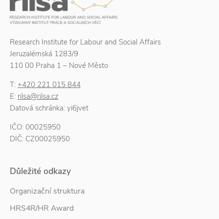
Research Institute for Labour and Social Affairs
Jeruzalémská 1283/9
110 00 Praha 1 – Nové Město
T:
+420 221 015 844
E:
rilsa@rilsa.cz
Datová schránka: yi6jvet
IČO: 00025950
DIČ: CZ00025950
Důležité odkazy
Organizační struktura
HRS4R/HR Award