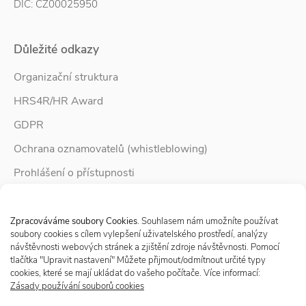
DIČ: CZ00025950
Důležité odkazy
Organizační struktura
HRS4R/HR Award
GDPR
Ochrana oznamovatelů (whistleblowing)
Prohlášení o přístupnosti
Služby pro rodinu
Spravovat Souhlas s cookies
Zpravodaj Rodina
Zpracováváme soubory Cookies
. Souhlasem nám umožníte používat
soubory cookies s cílem vylepšení uživatelského prostředí, analýzy
návštěvnosti webových stránek a zjištění zdroje návštěvnosti. Pomocí
tlačítka "Upravit nastavení" Můžete přijmout/odmítnout určité typy
Sledujte nás
cookies, které se mají ukládat do vašeho počítače. Více informací:
Zásady používání souborů cookies