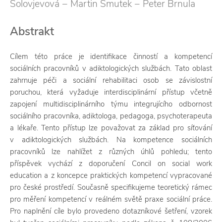
Solovjevová − Martin Smutek − Peter Brnula
Abstrakt
Cílem této práce je identifikace činností a kompetencí
sociálních pracovníků v adiktologických službách. Tato oblast
zahrnuje péči a sociální rehabilitaci osob se závislostní
poruchou, která vyžaduje interdisciplinární přístup včetně
zapojení multidisciplinárního týmu integrujícího odbornost
sociálního pracovníka, adiktologa, pedagoga, psychoterapeuta
a lékaře. Tento přístup lze považovat za základ pro síťování
v adiktologických službách. Na kompetence sociálních
pracovníků lze nahlížet z různých úhlů pohledu; tento
příspěvek vychází z doporučení Concil on social work
education a z koncepce praktických kompetencí vypracované
pro české prostředí. Současně specifikujeme teoretický rámec
pro měření kompetencí v reálném světě praxe sociální práce.
Pro naplnění cíle bylo provedeno dotazníkové šetření, vzorek