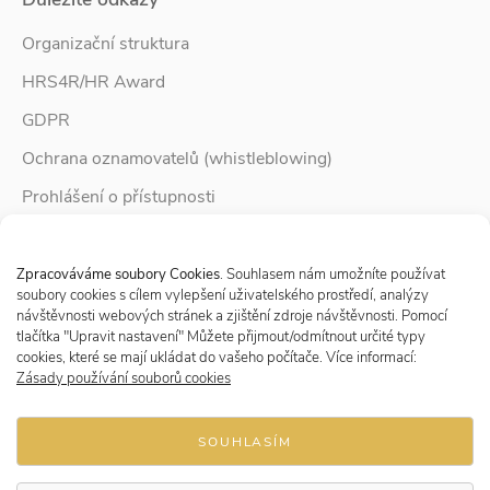
Organizační struktura
HRS4R/HR Award
GDPR
Ochrana oznamovatelů (whistleblowing)
Prohlášení o přístupnosti
Služby pro rodinu
Spravovat Souhlas s cookies
Zpravodaj Rodina
Zpracováváme soubory Cookies
. Souhlasem nám umožníte používat
soubory cookies s cílem vylepšení uživatelského prostředí, analýzy
návštěvnosti webových stránek a zjištění zdroje návštěvnosti. Pomocí
tlačítka "Upravit nastavení" Můžete přijmout/odmítnout určité typy
Sledujte nás
cookies, které se mají ukládat do vašeho počítače. Více informací:
Zásady používání souborů cookies
SOUHLASÍM