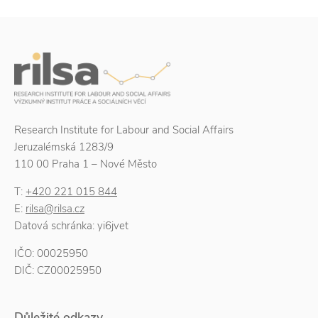
Research Institute for Labour and Social Affairs
Jeruzalémská 1283/9
110 00 Praha 1 – Nové Město
T:
+420 221 015 844
E:
rilsa@rilsa.cz
Datová schránka: yi6jvet
IČO: 00025950
DIČ: CZ00025950
Důležité odkazy