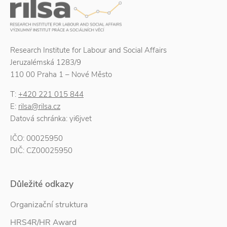
Research Institute for Labour and Social Affairs
Jeruzalémská 1283/9
110 00 Praha 1 – Nové Město
T:
+420 221 015 844
E:
rilsa@rilsa.cz
Datová schránka: yi6jvet
IČO: 00025950
DIČ: CZ00025950
Důležité odkazy
Organizační struktura
HRS4R/HR Award