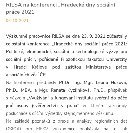
RILSA na konferenci „Hradecké dny sociální
práce 2021“
06. 10. 2021
Výzkumné pracovnice RILSA se dne 23. 9. 2021 zúčastnily
celostátní konference „Hradecké dny sociální práce 2021:
Politické, ekonomické, sociální a technologické výzvy pro
sociální práci“, pořádané Filozofickou fakultou Univerzity
v Hradci Králové pod záštitou Ministerstva práce
a sociálních věcí ČR.
Na konferenci přednesly
PhDr. Ing. Mgr. Leona Hozová,
Ph.D., MBA
, a
Mgr. Renata Kyzlinková, Ph.D.
, příspěvek
s názvem „
Využívání a fungování institutu svěření do péče
jiné osoby (svěřenectví) v praxi
“, ve kterém seznámily
posluchače s dílčími výsledky stejnojmenného výzkumu.
Na základě poznatků z praxe a analýzy regionálních dat
OSPOD pro MPSV výzkumnice poukázaly na to, jak