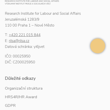
Research Institute for Labour and Social Affairs
Jeruzalémská 1283/9
110 00 Praha 1 – Nové Město
T:
+420 221 015 844
E:
rilsa@rilsa.cz
Datová schránka: yi6jvet
IČO: 00025950
DIČ: CZ00025950
Důležité odkazy
Organizační struktura
HRS4R/HR Award
GDPR