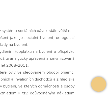
systému sociálních dávek stále větší roli.
ení jako je sociální bydlení, deregulací
lady na bydlení.
bydlením (doplatku na bydlení a příspěvku
využita analyticky upravená anonymizovaná
u let 2008-2011.
které byly ve sledovaném období příjemci
obních a invalidních důchodců a z hlediska
my bydlení, ve kterých domácnosti a osoby
í vzhledem k tzv. odůvodněným nákladům