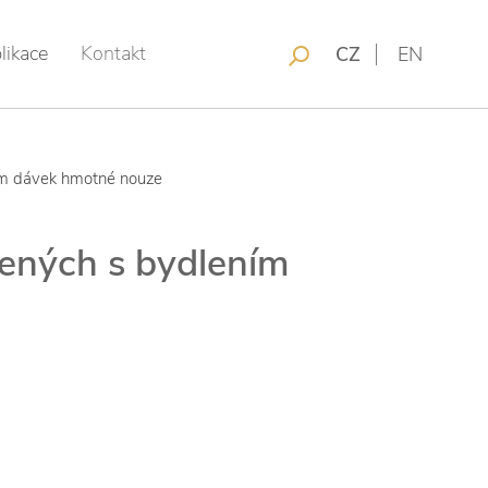
likace
Kontakt
CZ
EN
cům dávek hmotné nouze
jených s bydlením