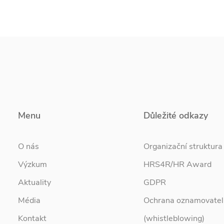
Menu
Důležité odkazy
O nás
Organizační struktura
Výzkum
HRS4R/HR Award
Aktuality
GDPR
Média
Ochrana oznamovatel
Kontakt
(whistleblowing)