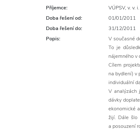
Příjemce:
VÚPSV, v. v. i.
Doba řešení od:
01/01/2011
Doba řešení do:
31/12/2011
Popis:
V současné do
To je důsledk
nájemného v d
Cílem projekt
na bydlení) v
individuální 
V analýzách j
dávky doplate
ekonomické ak
žijí. Dále š
a posouzení r