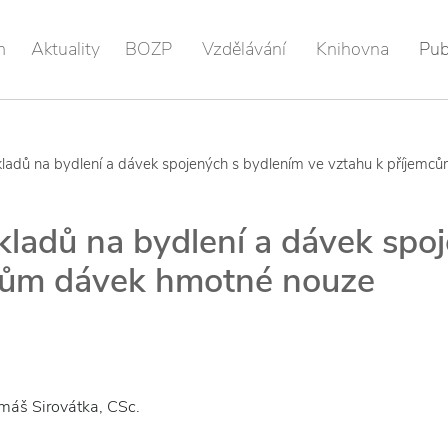
m
Aktuality
BOZP
Vzdělávání
Knihovna
Pub
kladů na bydlení a dávek spojených s bydlením ve vztahu k příjem
kladů na bydlení a dávek spo
mcům dávek hmotné nouze
omáš Sirovátka, CSc.