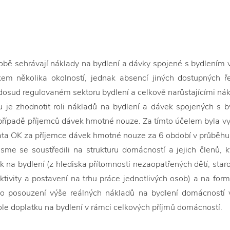
bě sehrávají náklady na bydlení a dávky spojené s bydlením v 
em několika okolností, jednak absencí jiných dostupných řeš
osud regulovaném sektoru bydlení a celkově narůstajícími nák
u je zhodnotit roli nákladů na bydlení a dávek spojených s 
 případě příjemců dávek hmotné nouze. Za tímto účelem byla 
data OK za příjemce dávek hmotné nouze za 6 období v průběh
sme se soustředili na strukturu domácností a jejich členů, 
k na bydlení (z hlediska přítomnosti nezaopatřených dětí, star
tivity a postavení na trhu práce jednotlivých osob) a na for
lo o posouzení výše reálných nákladů na bydlení domácnost
ole doplatku na bydlení v rámci celkových příjmů domácností.