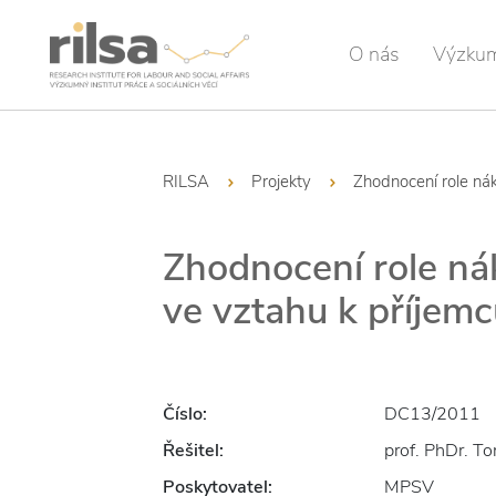
O nás
Výzku
RILSA
Projekty
Zhodnocení role ná
Zhodnocení role ná
ve vztahu k příje
Číslo:
DC13/2011
Řešitel:
prof. PhDr. T
Poskytovatel:
MPSV