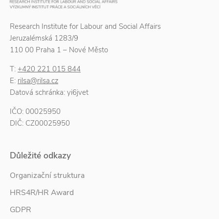
Research Institute for Labour and Social Affairs
Jeruzalémská 1283/9
110 00 Praha 1 – Nové Město
T:
+420 221 015 844
E:
rilsa@rilsa.cz
Datová schránka: yi6jvet
IČO: 00025950
DIČ: CZ00025950
Důležité odkazy
Organizační struktura
HRS4R/HR Award
GDPR