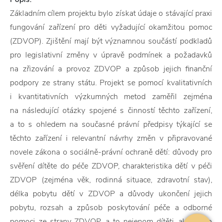
Základním cílem projektu bylo získat údaje o stávající praxi
fungování zařízení pro děti vyžadující okamžitou pomoc
(ZDVOP). Zjištění mají být významnou součástí podkladů
pro legislativní změny v úpravě podmínek a požadavků
na zřizování a provoz ZDVOP a způsob jejich finanční
podpory ze strany státu. Projekt se pomocí kvalitativních
i kvantitativních výzkumných metod zaměřil zejména
na následující otázky spojené s činností těchto zařízení,
a to s ohledem na současné právní předpisy týkající se
těchto zařízení i relevantní návrhy změn v připravované
novele zákona o sociálně-právní ochraně dětí: důvody pro
svěření dítěte do péče ZDVOP, charakteristika dětí v péči
ZDVOP (zejména věk, rodinná situace, zdravotní stav),
délka pobytu dětí v ZDVOP a důvody ukončení jejich
pobytu, rozsah a způsob poskytování péče a odborné
pomoci ze strany ZDVOP, a to nejenom dítěti, ale i jeho