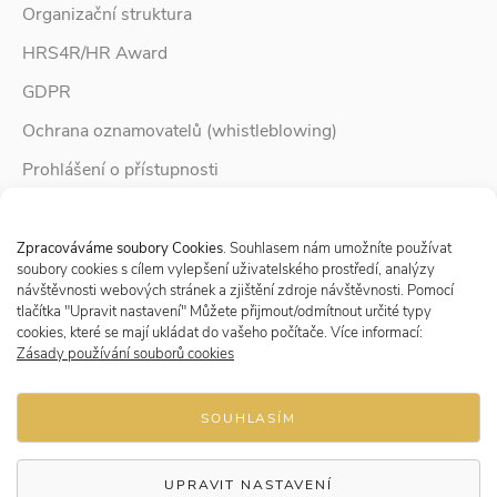
Organizační struktura
HRS4R/HR Award
GDPR
Ochrana oznamovatelů (whistleblowing)
Prohlášení o přístupnosti
Služby pro rodinu
Spravovat Souhlas s cookies
Zpravodaj Rodina
Zpracováváme soubory Cookies
. Souhlasem nám umožníte používat
soubory cookies s cílem vylepšení uživatelského prostředí, analýzy
návštěvnosti webových stránek a zjištění zdroje návštěvnosti. Pomocí
tlačítka "Upravit nastavení" Můžete přijmout/odmítnout určité typy
Sledujte nás
cookies, které se mají ukládat do vašeho počítače. Více informací:
Zásady používání souborů cookies
SOUHLASÍM
UPRAVIT NASTAVENÍ
© 2026 Research Institute for Labour and Social Affairs