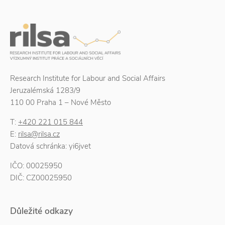
Research Institute for Labour and Social Affairs
Jeruzalémská 1283/9
110 00 Praha 1 – Nové Město
T:
+420 221 015 844
E:
rilsa@rilsa.cz
Datová schránka: yi6jvet
IČO: 00025950
DIČ: CZ00025950
Důležité odkazy