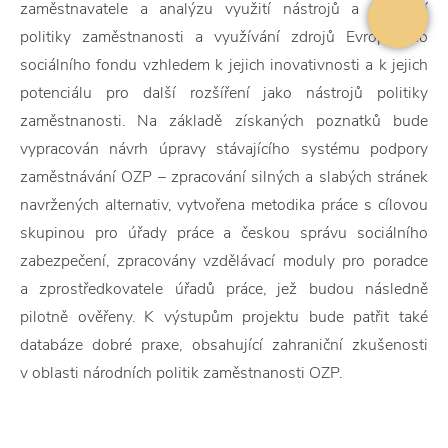
zaměstnavatele a analýzu využití nástrojů a opatření
politiky zaměstnanosti a využívání zdrojů Evropského
sociálního fondu vzhledem k jejich inovativnosti a k jejich
potenciálu pro další rozšíření jako nástrojů politiky
zaměstnanosti. Na základě získaných poznatků bude
vypracován návrh úpravy stávajícího systému podpory
zaměstnávání OZP – zpracování silných a slabých stránek
navržených alternativ, vytvořena metodika práce s cílovou
skupinou pro úřady práce a českou správu sociálního
zabezpečení, zpracovány vzdělávací moduly pro poradce
a zprostředkovatele úřadů práce, jež budou následně
pilotně ověřeny. K výstupům projektu bude patřit také
databáze dobré praxe, obsahující zahraniční zkušenosti
v oblasti národních politik zaměstnanosti OZP.