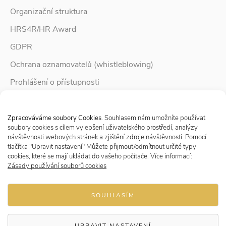
Organizační struktura
HRS4R/HR Award
GDPR
Ochrana oznamovatelů (whistleblowing)
Prohlášení o přístupnosti
Služby pro rodinu
Spravovat Souhlas s cookies
Zpravodaj Rodina
Zpracováváme soubory Cookies
. Souhlasem nám umožníte používat
soubory cookies s cílem vylepšení uživatelského prostředí, analýzy
návštěvnosti webových stránek a zjištění zdroje návštěvnosti. Pomocí
tlačítka "Upravit nastavení" Můžete přijmout/odmítnout určité typy
Sledujte nás
cookies, které se mají ukládat do vašeho počítače. Více informací:
Zásady používání souborů cookies
SOUHLASÍM
UPRAVIT NASTAVENÍ