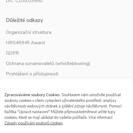
DIČ: CZ00025950
Důležité odkazy
Organizační struktura
HRS4R/HR Award
GDPR
Ochrana oznamovatelů (whistleblowing)
Prohlášení o přístupnosti
Služby pro rodinu
Spravovat Souhlas s cookies
Zpravodaj Rodina
Zpracováváme soubory Cookies
. Souhlasem nám umožníte používat
soubory cookies s cílem vylepšení uživatelského prostředí, analýzy
návštěvnosti webových stránek a zjištění zdroje návštěvnosti. Pomocí
tlačítka "Upravit nastavení" Můžete přijmout/odmítnout určité typy
Sledujte nás
cookies, které se mají ukládat do vašeho počítače. Více informací:
Zásady používání souborů cookies