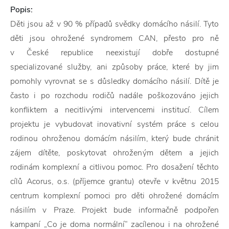
Popis:
Děti jsou až v 90 % případů svědky domácího násilí. Tyto
děti jsou ohrožené syndromem CAN, přesto pro ně
v České republice neexistují dobře dostupné
specializované služby, ani způsoby práce, které by jim
pomohly vyrovnat se s důsledky domácího násilí. Dítě je
často i po rozchodu rodičů nadále poškozováno jejich
konfliktem a necitlivými intervencemi institucí. Cílem
projektu je vybudovat inovativní systém práce s celou
rodinou ohroženou domácím násilím, který bude chránit
zájem dítěte, poskytovat ohroženým dětem a jejich
rodinám komplexní a citlivou pomoc. Pro dosažení těchto
cílů Acorus, o.s. (příjemce grantu) otevře v květnu 2015
centrum komplexní pomoci pro děti ohrožené domácím
násilím v Praze. Projekt bude informačně podpořen
kampaní „Co je doma normální“ zacílenou i na ohrožené