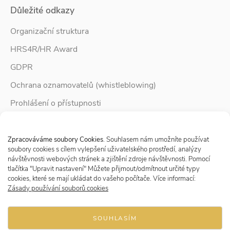
Důležité odkazy
Organizační struktura
HRS4R/HR Award
GDPR
Ochrana oznamovatelů (whistleblowing)
Prohlášení o přístupnosti
Služby pro rodinu
Spravovat Souhlas s cookies
Zpravodaj Rodina
Zpracováváme soubory Cookies
. Souhlasem nám umožníte používat
soubory cookies s cílem vylepšení uživatelského prostředí, analýzy
návštěvnosti webových stránek a zjištění zdroje návštěvnosti. Pomocí
tlačítka "Upravit nastavení" Můžete přijmout/odmítnout určité typy
Sledujte nás
cookies, které se mají ukládat do vašeho počítače. Více informací:
Zásady používání souborů cookies
SOUHLASÍM