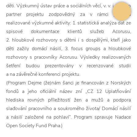
děti. Výzkumný ústav práce a sociálních věcí, v. v. i., je jako
partner projektu zodpovědný za v rámci projektu
realizované výzkumné aktivity: 1. statistická analýza dat ze
spisové dokumentace klientů služeb Acorusu,
2. hloubkové rozhovory s dětmi i s dospělými, kteří jako
děti zažily domácí násilí, 3. focus groups a hloubkové
rozhovory s pracovníky Acorusu. Výsledky realizovaných
šetření budou prezentovány v recenzované studii
a na závěrečné konferenci projektu.
(Program Dejme (že)nám šanci je financován z Norských
fondů a jeho oficiální název zní „CZ 12 Uplatňování
hlediska rovných příležitostí žen a mužů a podpora
slaďování pracovního a soukromého života/ Domácí násilí
a násilí založené na pohlaví“. Program spravuje Nadace
Open Society Fund Praha.)