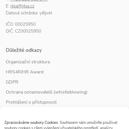
E:
rilsa@rilsa.cz
Datová schránka: yi6jvet
IČO: 00025950
DIČ: CZ00025950
Důležité odkazy
Organizační struktura
HRS4R/HR Award
GDPR
Ochrana oznamovatelů (whistleblowing)
Prohlášení o přístupnosti
Služby pro rodinu
Spravovat Souhlas s cookies
Zpravodaj Rodina
Zpracováváme soubory Cookies
. Souhlasem nám umožníte používat
soubory cookies s cílem vylepšení uživatelského prostředí, analýzy