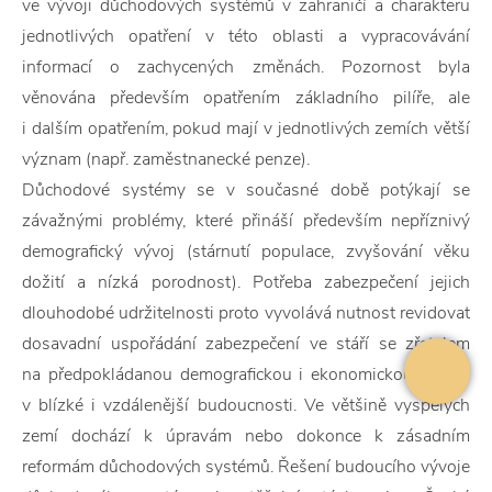
ve vývoji důchodových systémů v zahraničí a charakteru
jednotlivých opatření v této oblasti a vypracovávání
informací o zachycených změnách. Pozornost byla
věnována především opatřením základního pilíře, ale
i dalším opatřením, pokud mají v jednotlivých zemích větší
význam (např. zaměstnanecké penze).
Důchodové systémy se v současné době potýkají se
závažnými problémy, které přináší především nepříznivý
demografický vývoj (stárnutí populace, zvyšování věku
dožití a nízká porodnost). Potřeba zabezpečení jejich
dlouhodobé udržitelnosti proto vyvolává nutnost revidovat
dosavadní uspořádání zabezpečení ve stáří se zřetelem
na předpokládanou demografickou i ekonomickou situaci
v blízké i vzdálenější budoucnosti. Ve většině vyspělých
zemí dochází k úpravám nebo dokonce k zásadním
reformám důchodových systémů. Řešení budoucího vývoje