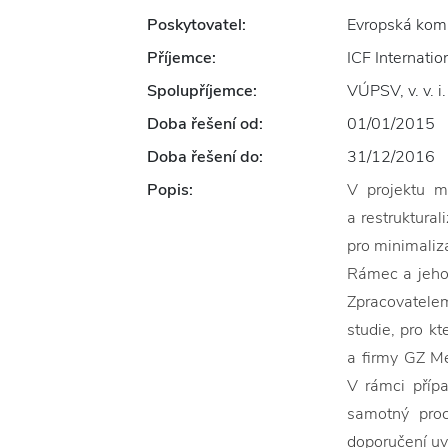
Poskytovatel:
Evropská kom
Příjemce:
ICF Internatio
Spolupříjemce:
VÚPSV, v. v. i.
Doba řešení od:
01/01/2015
Doba řešení do:
31/12/2016
Popis:
V projektu m
a restruktura
pro minimaliza
Rámec a jeho 
Zpracovatelem
studie, pro k
a firmy GZ Me
V rámci přípa
samotný proc
doporučení uv