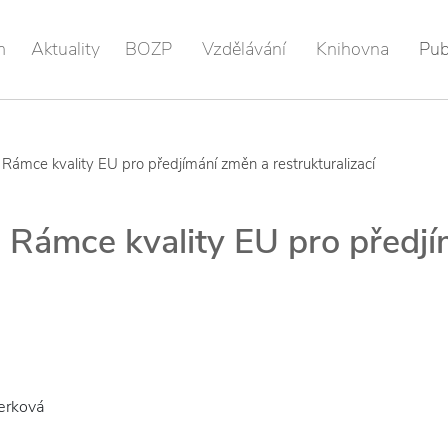
m
Aktuality
BOZP
Vzdělávání
Knihovna
Pub
 Rámce kvality EU pro předjímání změn a restrukturalizací
e Rámce kvality EU pro předj
erková