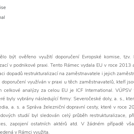
ise
nal
ělo být ověřeno využití doporučení Evropské komise, tzv
lizací v podnikové praxi. Tento Rámec vydala EU v roce 2013 
ci dopadů restrukturalizací na zaměstnavatele i jejich zaměstna
doporučení využíván v praxi u těch zaměstnavatelů, kteří jsou,
 celkové analýzy za celou EU je ICF International. VÚPSV v 
teré byly vybrány následující firmy: Severočeské doly, a. s., 
dia, a. s. a Správa železniční dopravní cesty, které v roce
dových studií byl sledován celý průběh restrukturalizace, p
es, zapojení ostatních aktérů atd. V žádném případě však 
edená v Rámci využita.