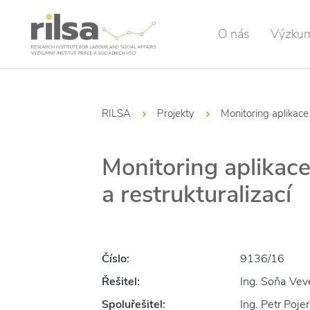
O nás
Výzku
RILSA
Projekty
Monitoring aplikace
Monitoring aplikac
a restrukturalizací
Číslo:
9136/16
Řešitel:
Ing. Soňa Vev
Spoluřešitel:
Ing. Petr Pojer