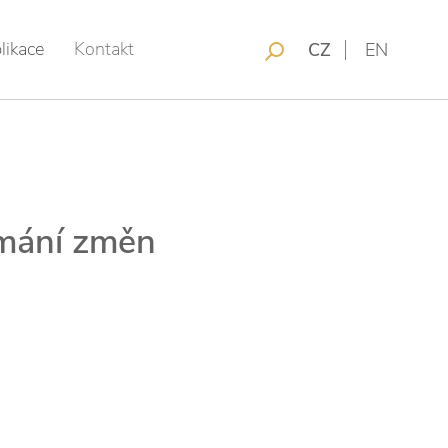
likace
Kontakt
CZ
EN
ímání změn