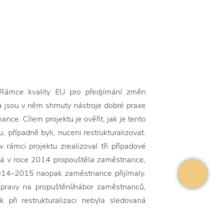
. Rámce kvality EU pro předjímání změn
a jsou v něm shrnuty nástroje dobré praxe
nce. Cílem projektu je ověřit, jak je tento
 případně byli, nuceni restrukturalizovat.
rámci projektu zrealizoval tři případové
která v roce 2014 propouštěla zaměstnance,
 2014–2015 naopak zaměstnance přijímaly.
řípravy na propuštění/nábor zaměstnanců,
při restrukturalizaci nebyla sledovaná