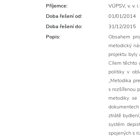
Příjemce:
VÚPSV, v. v. i.
Doba řešení od:
01/01/2014
Doba řešení do:
31/12/2015
Popis:
Obsahem proj
metodický nás
projektu byly 
Cílem těchto 
politiky v o
„Metodika pre
s rozšířenou 
metodiky se 
dokumentech t
ztrátě bydlení
systém depist
spojených s ri