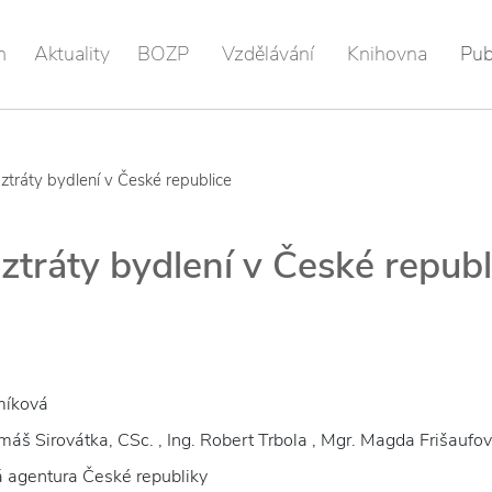
m
Aktuality
BOZP
Vzdělávání
Knihovna
Pub
ztráty bydlení v České republice
tráty bydlení v České republ
míková
máš Sirovátka, CSc. , Ing. Robert Trbola , Mgr. Magda Frišaufov
 agentura České republiky