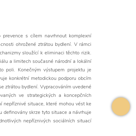
o prevence s cílem navrhnout komplexní
cnosti ohrožené ztrátou bydlení. V rámci
hanizmy sloužící k eliminaci těchto rizik.
iálu a limitech současné národní a lokální
mto poli. Konečným výstupem projektu je
avuje konkrétní metodickou podporu obcím
h se ztrátou bydlení. Vypracováním uvedené
vaných ve strategických a koncepčních
ní nepříznivé situace, které mohou vést ke
ou definovány skrze tyto situace a návrhuje
notlivých nepříznivých sociálních situací