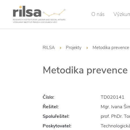
O nás
Výzku
RILSA
Projekty
Metodika prevence 
Metodika prevence z
Číslo:
TD020141
Řešitel:
Mgr. Ivana Ši
Spoluřešitel:
prof. PhDr. To
Poskytovatel:
Technologická