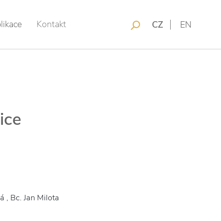
likace
Kontakt
CZ
EN
ice
á , Bc. Jan Milota