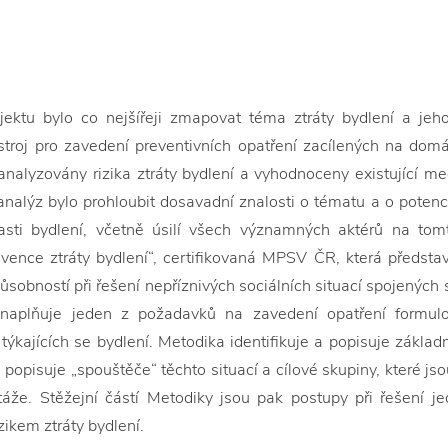
ektu bylo co nejšířeji zmapovat téma ztráty bydlení a jeh
troj pro zavedení preventivních opatření zacílených na domá
analyzovány rizika ztráty bydlení a vyhodnoceny existující mec
analýz bylo prohloubit dosavadní znalosti o tématu a o potenc
blasti bydlení, včetně úsilí všech významných aktérů na to
vence ztráty bydlení“, certifikovaná MPSV ČR, která předst
působností při řešení nepříznivých sociálních situací spojenýc
naplňuje jeden z požadavků na zavedení opatření formulo
ýkajících se bydlení. Metodika identifikuje a popisuje základ
; popisuje „spouštěče“ těchto situací a cílové skupiny, které js
áže. Stěžejní částí Metodiky jsou pak postupy při řešení jed
zikem ztráty bydlení.