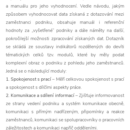
a manuálu pro jeho vyhodnocení. Vedle návodu, jakým
způsobem vyhodnocovat data získaná z dotazování mezi
zaměstnanci podniku, obsahuje manuál i referenční
hodnoty za „vyšetřené“ podniky a dále náměty na další,
pokročilejší možnosti zpracování získaných dat. Dotazník
se skládá ze soustavy indikátorů rozdělených do devíti
tématických celků tzv. modulů, které by měly podat
komplexní obraz o podniku z pohledu jeho zaměstnanců.
Jedná se o následující moduly:
1. Spokojenost s prací
– Měří celkovou spokojenost s prací
a spokojenost s dílčími aspekty práce.
2. Komunikace a sdílení informací
– Zjišťuje informovanost
ze strany vedení podniku a systém komunikace obecně,
komunikaci s přímým nadřízeným, připomínky a reakce
zaměstnanců, komunikaci se spolupracovníky o pracovních
záležitostech a komunikaci napříč odděleními.