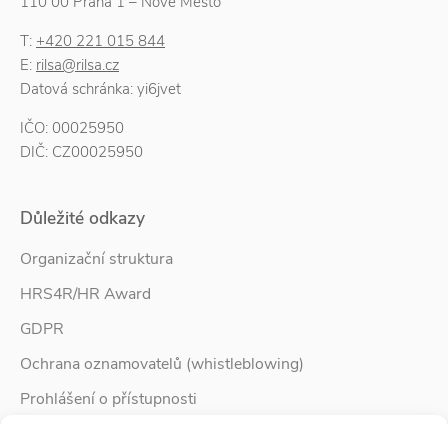
110 00 Praha 1 – Nové Město
T:
+420 221 015 844
E:
rilsa@rilsa.cz
Datová schránka: yi6jvet
IČO: 00025950
DIČ: CZ00025950
Důležité odkazy
Organizační struktura
HRS4R/HR Award
GDPR
Ochrana oznamovatelů (whistleblowing)
Prohlášení o přístupnosti
Služby pro rodinu