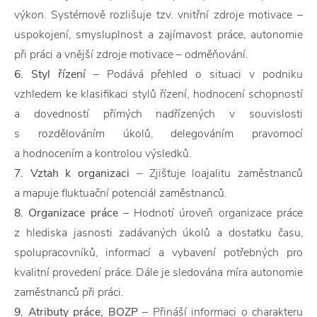
výkon. Systémově rozlišuje tzv. vnitřní zdroje motivace –
uspokojení, smysluplnost a zajímavost práce, autonomie
při práci a vnější zdroje motivace – odměňování.
6. Styl řízení
– Podává přehled o situaci v podniku
vzhledem ke klasifikaci stylů řízení, hodnocení schopností
a dovedností přímých nadřízených v souvislosti
s rozdělováním úkolů, delegováním pravomocí
a hodnocením a kontrolou výsledků.
7. Vztah k organizaci
– Zjišťuje loajalitu zaměstnanců
a mapuje fluktuační potenciál zaměstnanců.
8. Organizace práce
– Hodnotí úroveň organizace práce
z hlediska jasnosti zadávaných úkolů a dostatku času,
spolupracovníků, informací a vybavení potřebných pro
kvalitní provedení práce. Dále je sledována míra autonomie
zaměstnanců při práci.
9. Atributy práce, BOZP
– Přináší informaci o charakteru