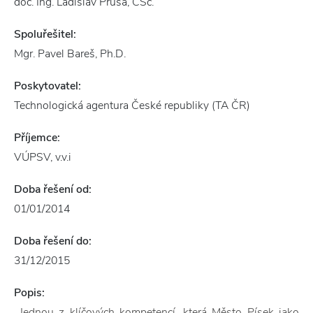
doc. Ing. Ladislav Průša, CSc.
Spoluřešitel:
Mgr. Pavel Bareš, Ph.D.
Poskytovatel:
Technologická agentura České republiky (TA ČR)
Příjemce:
VÚPSV, v.v.i
Doba řešení od:
01/01/2014
Doba řešení do:
31/12/2015
Popis:
Jednou z klíčových kompetencí, která Město Písek jako