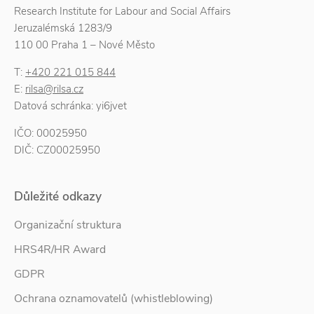
Research Institute for Labour and Social Affairs
Jeruzalémská 1283/9
110 00 Praha 1 – Nové Město
T:
+420 221 015 844
E:
rilsa@rilsa.cz
Datová schránka: yi6jvet
IČO: 00025950
DIČ: CZ00025950
Důležité odkazy
Organizační struktura
HRS4R/HR Award
GDPR
Ochrana oznamovatelů (whistleblowing)