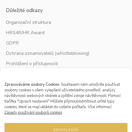
Důležité odkazy
Organizační struktura
HRS4R/HR Award
GDPR
Ochrana oznamovatelů (whistleblowing)
Prohlášení o přístupnosti
Služby pro rodinu
Spravovat Souhlas s cookies
Zpravodaj Rodina
Zpracováváme soubory Cookies
. Souhlasem nám umožníte používat
soubory cookies s cílem vylepšení uživatelského prostředí, analýzy
návštěvnosti webových stránek a zjištění zdroje návštěvnosti. Pomocí
tlačítka "Upravit nastavení" Můžete přijmout/odmítnout určité typy
Sledujte nás
cookies, které se mají ukládat do vašeho počítače. Více informací:
Zásady používání souborů cookies
SOUHLASÍM