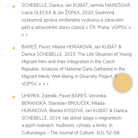
SCHEBELLE, Danica, Jan KUBÁT, Jarmila MAREŠOVÁ,
Ivana OLECKÁ & Jan ŽOFKA, 2020. Souhrnná
výzkumná zpráva smíšeného výzkumu o zdravotní
péči a zdravotním stavu cizinců v ČR. Praha: VÚPSV, v.
v. i.
BAREŠ, Pavel, Milada HORÁKOVÁ, Jan KUBÁT &
Danica SCHEBELLE, 2015. The Life Situation of Young
Migrant Men and their Integration in the Czech
Republic. Analysis of National Data Gathered in the
Migrant Menĺs Well-Being in Diversity Project. Praha:
VÚPSV, v. v. i.
UHEREK, Zdeněk, Pavel BAREŠ, Veronika
BERANSKÁ, Stanislav BROUČEK, Milada
HORÁKOVÁ, Blanka KISSOVÁ, Jan KUBÁT & Danica
SCHEBELLE, 2014. Jak sbírat údaje o migrantech
a jejich rodinách: možnosti, výhody a limity. In.
Culturologia – The Journal of Culture, 3(1), 52–56.