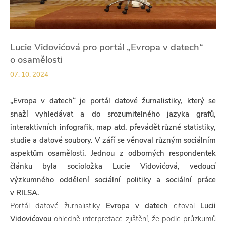
Lucie Vidovićová pro portál „Evropa v datech“
o osamělosti
07. 10. 2024
„Evropa v datech“ je portál datové žurnalistiky, který se
snaží vyhledávat a do srozumitelného jazyka grafů,
interaktivních infografik, map atd. převádět různé statistiky,
studie a datové soubory. V září se věnoval různým sociálním
aspektům osamělosti. Jednou z odborných respondentek
článku byla socioložka Lucie Vidovićová, vedoucí
výzkumného oddělení sociální politiky a sociální práce
v RILSA.
Portál datové žurnalistiky
Evropa v datech
citoval
Lucii
Vidovićovou
ohledně interpretace zjištění, že podle průzkumů