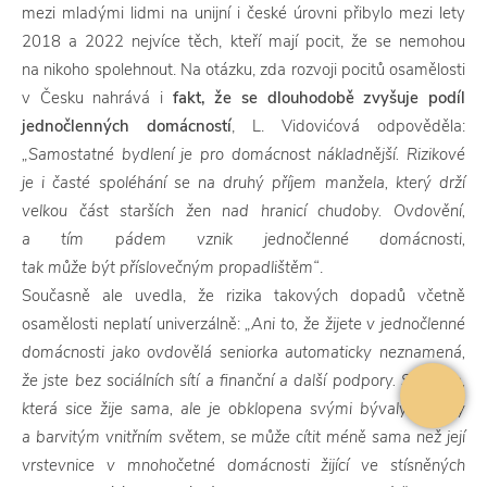
mezi mladými lidmi na unijní i české úrovni přibylo mezi lety
2018 a 2022 nejvíce těch, kteří mají pocit, že se nemohou
na nikoho spolehnout. Na otázku, zda rozvoji pocitů osamělosti
v Česku nahrává i
fakt, že se dlouhodobě zvyšuje podíl
jednočlenných domácností
, L. Vidovićová odpověděla:
„Samostatné bydlení je pro domácnost nákladnější. Rizikové
je i časté spoléhání se na druhý příjem manžela, který drží
velkou část starších žen nad hranicí chudoby. Ovdovění,
a tím pádem vznik jednočlenné domácnosti,
tak může být příslovečným propadlištěm“
.
Současně ale uvedla, že rizika takových dopadů včetně
osamělosti neplatí univerzálně:
„Ani to, že žijete v jednočlenné
domácnosti jako ovdovělá seniorka automaticky neznamená,
že jste bez sociálních sítí a finanční a další podpory. Seniorka,
která sice žije sama, ale je obklopena svými bývalými žáky
a barvitým vnitřním světem, se může cítit méně sama než její
vrstevnice v mnohočetné domácnosti žijící ve stísněných