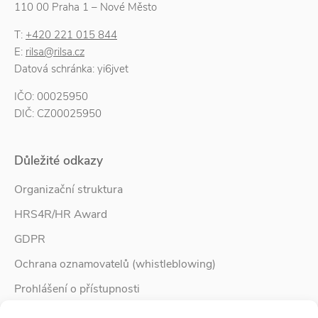
110 00 Praha 1 – Nové Město
T:
+420 221 015 844
E:
rilsa@rilsa.cz
Datová schránka: yi6jvet
IČO: 00025950
DIČ: CZ00025950
Důležité odkazy
Organizační struktura
HRS4R/HR Award
GDPR
Ochrana oznamovatelů (whistleblowing)
Prohlášení o přístupnosti
Služby pro rodinu