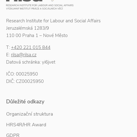
Research Institute for Labour and Social Affairs
Jeruzalémská 1283/9
110 00 Praha 1 – Nové Město
T:
+420 221 015 844
E:
rilsa@rilsa.cz
Datová schránka: yi6jvet
IČO: 00025950
DIČ: CZ00025950
Důležité odkazy
Organizační struktura
HRS4R/HR Award
GDPR