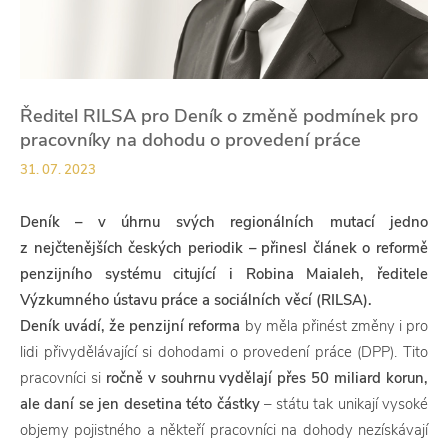
Ředitel RILSA pro Deník o změně podmínek pro
pracovníky na dohodu o provedení práce
31. 07. 2023
Deník – v úhrnu svých regionálních mutací jedno
z nejčtenějších českých periodik – přinesl článek o reformě
penzijního systému citující i Robina Maialeh, ředitele
Výzkumného ústavu práce a sociálních věcí (RILSA).
Deník
uvádí, že penzijní reforma
by měla přinést změny i pro
lidi přivydělávající si dohodami o provedení práce (DPP). Tito
pracovníci si
r
očně v souhrnu vydělají přes 50 miliard korun,
ale daní se jen desetina této částky
– státu tak unikají vysoké
objemy pojistného a někteří pracovníci na dohody nezískávají