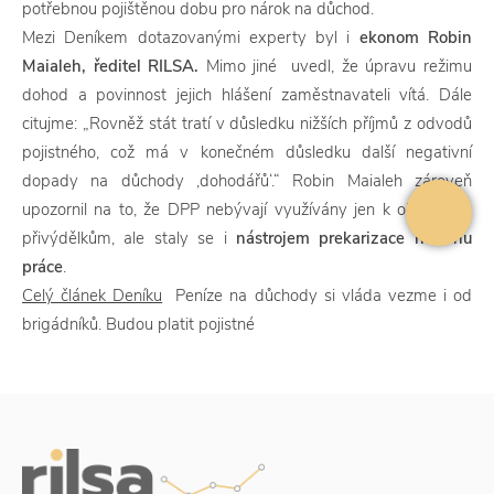
potřebnou pojištěnou dobu pro nárok na důchod.
Mezi Deníkem dotazovanými experty byl i
ekonom Robin
Maialeh, ředitel
RILSA.
Mimo jiné uvedl, že úpravu režimu
dohod a povinnost jejich hlášení zaměstnavateli vítá. Dále
citujme: „Rovněž stát tratí v důsledku nižších příjmů z odvodů
pojistného, což má v konečném důsledku další negativní
dopady na důchody ‚dohodářů‘.“ Robin Maialeh zároveň
upozornil na to, že DPP nebývají využívány jen k občasným
přivýdělkům, ale staly se i
nástrojem prekarizace na trhu
práce
.
Celý článek Deníku
Peníze na důchody si vláda vezme i od
brigádníků. Budou platit pojistné