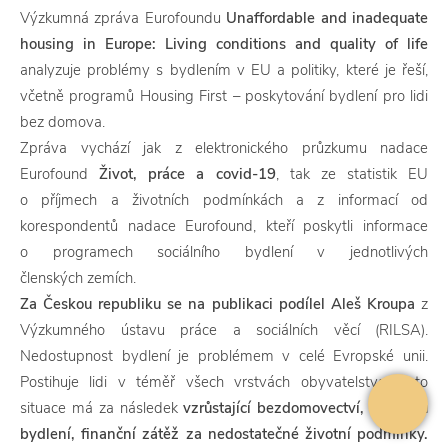
Výzkumná zpráva Eurofoundu
Unaffordable and inadequate
housing in Europe: Living conditions and quality of life
analyzuje problémy s bydlením v EU a politiky, které je řeší,
včetně programů Housing First – poskytování bydlení pro lidi
bez domova.
Zpráva vychází jak z elektronického průzkumu nadace
Eurofound
Život, práce a covid-19
, tak ze statistik EU
o příjmech a životních podmínkách a z informací od
korespondentů nadace Eurofound, kteří poskytli informace
o programech sociálního bydlení v jednotlivých
členských zemích.
Za Českou republiku se na publikaci podílel Aleš Kroupa
z
Výzkumného ústavu práce a sociálních věcí (RILSA).
Nedostupnost bydlení je problémem v celé Evropské unii.
Postihuje lidi v téměř všech vrstvách obyvatelstva. Tato
situace má za následek
vzrůstající bezdomovectví, nejistotu
bydlení, finanční zátěž za nedostatečné životní podmínky.