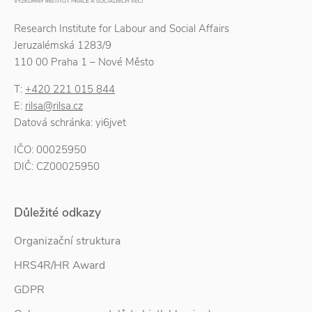
Research Institute for Labour and Social Affairs
Jeruzalémská 1283/9
110 00 Praha 1 – Nové Město
T:
+420 221 015 844
E:
rilsa@rilsa.cz
Datová schránka: yi6jvet
IČO: 00025950
DIČ: CZ00025950
Důležité odkazy
Organizační struktura
HRS4R/HR Award
GDPR