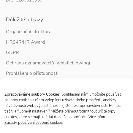
DIČ: CZ00025950
Důležité odkazy
Organizační struktura
HRS4R/HR Award
GDPR
Ochrana oznamovatelů (whistleblowing)
Prohlášení o přístupnosti
Služby pro rodinu
Spravovat Souhlas s cookies
Zpravodaj Rodina
Zpracováváme soubory Cookies
. Souhlasem nám umožníte používat
soubory cookies s cílem vylepšení uživatelského prostředí, analýzy
návštěvnosti webových stránek a zjištění zdroje návštěvnosti. Pomocí
tlačítka "Upravit nastavení" Můžete přijmout/odmítnout určité typy
Sledujte nás
cookies, které se mají ukládat do vašeho počítače. Více informací:
Zásady používání souborů cookies