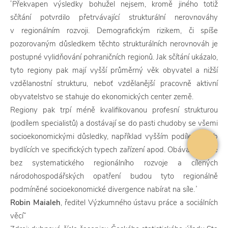
ʿPřekvapen výsledky bohužel nejsem, kromě jiného totiž
sčítání potvrdilo přetrvávající strukturální nerovnováhy
v regionálním rozvoji. Demografickým rizikem, či spíše
pozorovaným důsledkem těchto strukturálních nerovnováh je
postupné vylidňování pohraničních regionů. Jak sčítání ukázalo,
tyto regiony pak mají vyšší průměrný věk obyvatel a nižší
vzdělanostní strukturu, neboť vzdělanější pracovně aktivní
obyvatelstvo se stahuje do ekonomických center země.
Regiony pak trpí méně kvalifikovanou profesní strukturou
(podílem specialistů) a dostávají se do pasti chudoby se všemi
socioekonomickými důsledky, například vyšším podílem osob
bydlících ve specifických typech zařízení apod. Obávám se, že
bez systematického regionálního rozvoje a cílených
národohospodářských opatření budou tyto regionálně
podmíněné socioekonomické divergence nabírat na síle.ʾ
Robin Maialeh
, ředitel Výzkumného ústavu práce a sociálních
věcí“