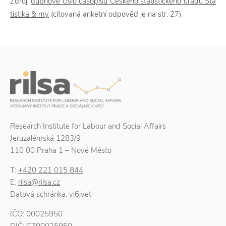
Zdroj:
dubnové číslo časopisu Českého statistického úřadu Sta
tistika & my
(citovaná anketní odpověď je na str. 27).
Research Institute for Labour and Social Affairs
Jeruzalémská 1283/9
110 00 Praha 1 – Nové Město
T:
+420 221 015 844
E:
rilsa@rilsa.cz
Datová schránka: yi6jvet
IČO: 00025950