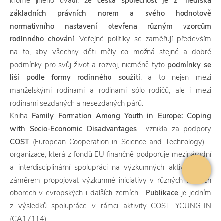
kromě jiného uvádí, že
česká společnost je z hlediska
základních právních norem a svého hodnotově
normativního nastavení otevřena různým vzorcům
rodinného chování
. Veřejné politiky se zaměřují především
na to, aby všechny děti měly co možná stejné a dobré
podmínky pro svůj život a rozvoj, nicméně tyto
podmínky se
liší podle formy rodinného soužití
, a to nejen mezi
manželskými rodinami a rodinami sólo rodičů, ale i mezi
rodinami sezdaných a nesezdaných párů.
Kniha
Family Formation Among Youth in Europe: Coping
with Socio-Economic Disadvantages
vznikla za podpory
COST
(European Cooperation in Science and Technology) –
organizace, která z fondů EU finančně podporuje mezinárodní
a interdisciplinární spolupráci na výzkumných aktivitách se
záměrem propojovat výzkumné iniciativy v různých vědních
oborech v evropských i dalších zemích.
Publikace
je jedním
z výsledků spolupráce v rámci aktivity COST YOUNG-IN
(CA17114).