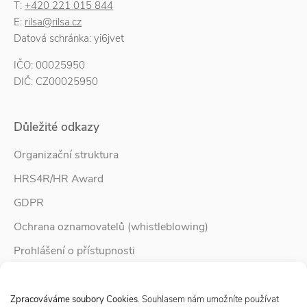
T:
+420 221 015 844
E:
rilsa@rilsa.cz
Datová schránka: yi6jvet
IČO: 00025950
DIČ: CZ00025950
Důležité odkazy
Organizační struktura
HRS4R/HR Award
GDPR
Ochrana oznamovatelů (whistleblowing)
Prohlášení o přístupnosti
Služby pro rodinu
Spravovat Souhlas s cookies
Zpravodaj Rodina
Zpracováváme soubory Cookies
. Souhlasem nám umožníte používat