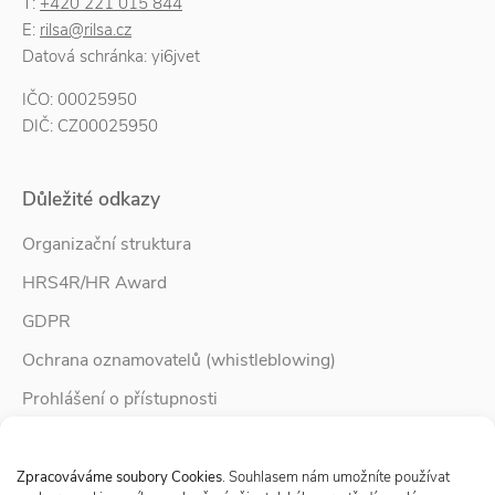
T:
+420 221 015 844
E:
rilsa@rilsa.cz
Datová schránka: yi6jvet
IČO: 00025950
DIČ: CZ00025950
Důležité odkazy
Organizační struktura
HRS4R/HR Award
GDPR
Ochrana oznamovatelů (whistleblowing)
Prohlášení o přístupnosti
Služby pro rodinu
Spravovat Souhlas s cookies
Zpravodaj Rodina
Zpracováváme soubory Cookies
. Souhlasem nám umožníte používat