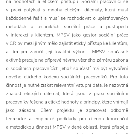
na hodnotách a etickém přístupu. Sociální pracovníci se
v praxi potýkají s mnoha etickými dilematy, která musí
každodenně řešit a musí se rozhodovat o uplatňovaných
metodách a technikách sociální práce a postupech
v interakci s klientem. MPSV jako gestor sociální práce
v ČR by mezi jiným mělo zajistit etický přístup ke klientům,
a tím jim zaručit její kvalitní výkon. MPSV současně
aktivně pracuje na přípravě návrhu věcného záměru zákona
o sociálních pracovnících jehož součástí má být vytvoření
nového etického kodexu sociálních pracovníků. Pro tuto
činnost je nutné získat relevantní vstupní data. Je nezbytná
znalost etických dilemat, která jsou v praxi sociálními
pracovníky řešena a etické hodnoty a principy, které vnímají
jako zásadní. Cílem projektu je zpracovat odborně
teoretické a empirické podklady pro cílenou koncepční
a metodickou činnost MPSV v dané oblasti, která přispěje