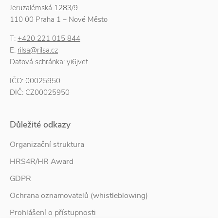
Jeruzalémská 1283/9
110 00 Praha 1 – Nové Město
T:
+420 221 015 844
E:
rilsa@rilsa.cz
Datová schránka: yi6jvet
IČO: 00025950
DIČ: CZ00025950
Důležité odkazy
Organizační struktura
HRS4R/HR Award
GDPR
Ochrana oznamovatelů (whistleblowing)
Prohlášení o přístupnosti