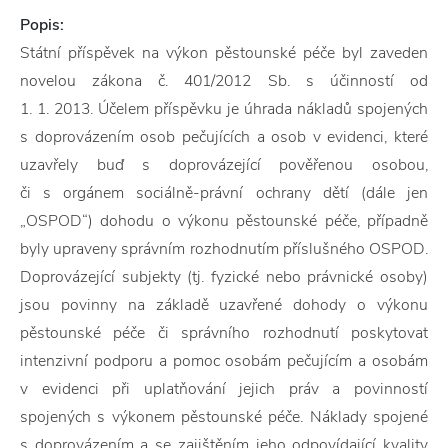
Popis:
Státní příspěvek na výkon pěstounské péče byl zaveden
novelou zákona č. 401/2012 Sb. s účinností od
1. 1. 2013. Účelem příspěvku je úhrada nákladů spojených
s doprovázením osob pečujících a osob v evidenci, které
uzavřely buď s doprovázející pověřenou osobou,
či s orgánem sociálně-právní ochrany dětí (dále jen
„OSPOD“) dohodu o výkonu pěstounské péče, případně
byly upraveny správním rozhodnutím příslušného OSPOD.
Doprovázející subjekty (tj. fyzické nebo právnické osoby)
jsou povinny na základě uzavřené dohody o výkonu
pěstounské péče či správního rozhodnutí poskytovat
intenzivní podporu a pomoc osobám pečujícím a osobám
v evidenci při uplatňování jejich práv a povinností
spojených s výkonem pěstounské péče. Náklady spojené
s doprovázením a se zajištěním jeho odpovídající kvality