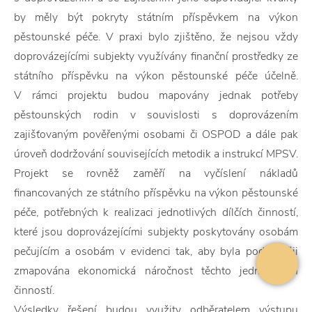
by měly být pokryty státním příspěvkem na výkon
pěstounské péče. V praxi bylo zjištěno, že nejsou vždy
doprovázejícími subjekty využívány finanční prostředky ze
státního příspěvku na výkon pěstounské péče účelně.
V rámci projektu budou mapovány jednak potřeby
pěstounských rodin v souvislosti s doprovázením
zajišťovaným pověřenými osobami či OSPOD a dále pak
úroveň dodržování souvisejících metodik a instrukcí MPSV.
Projekt se rovněž zaměří na vyčíslení nákladů
financovaných ze státního příspěvku na výkon pěstounské
péče, potřebných k realizaci jednotlivých dílčích činností,
které jsou doprovázejícími subjekty poskytovány osobám
pečujícím a osobám v evidenci tak, aby byla podrobněji
zmapována ekonomická náročnost těchto jednotlivých
činností.
Výsledky řešení budou využity odběratelem výstupu